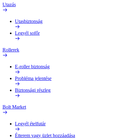
Utazás
Utasbiztonság
Legyél sofőr
Rollerek
E-roller biztonság
Probléma jelentése
Biztonsági részleg
Bolt Market
Legyél ételfutár
Étterem vagy üzlet hozzáadása