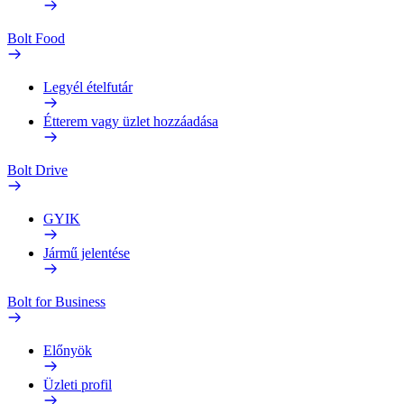
Bolt Food
Legyél ételfutár
Étterem vagy üzlet hozzáadása
Bolt Drive
GYIK
Jármű jelentése
Bolt for Business
Előnyök
Üzleti profil