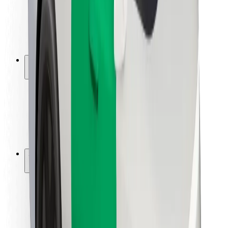
Sofőr biztonság
E-roller biztonság
Biztonsági részleg
Városok
Lokációk
Városi megoldások
Repülőtér
Bolt töltőállomások
Súgó
Utasoknak
Sofőröknek
Ételfutároknak