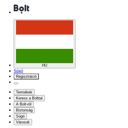
HU
Súgó
Regisztráció
Termékek
Keress a Bolttal
A Bolt-ról
Biztonság
Súgó
Városok