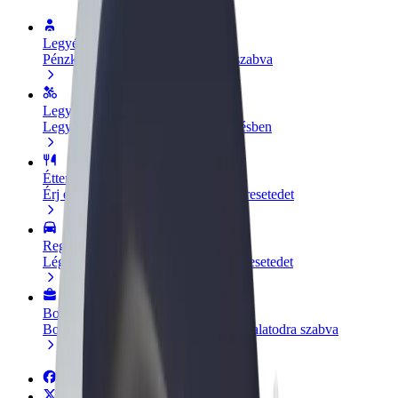
Legyél sofőr
Pénzkereseti lehetőség igényeidre szabva
Legyél futár
Legyél futár és részesülj heti kifizetésben
Étterem vagy üzlet hozzáadása
Érj el több felhasználót és növeld keresetedet
Regisztrálj flottatulajdonosként
Légy Bolt flottapartner és növeld keresetedet
Bolt for Business
Bolt termékek és szolgáltatások a vállalatodra szabva