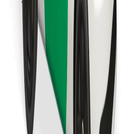
Bolt Food app letöltése