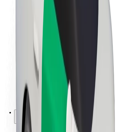
Fenntarthatóság a Boltnál
Project Zero
Blog
Sajtószoba
Brand
Küldetés
Befektetői kapcsolatok
Vezetőség
Márka
Média
Urban Fund
Biztonság
Utasbiztonság