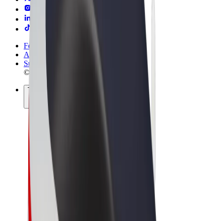
Felhasználási feltételek
Adatvédelem
Sütik
© 2026 Bolt Technology OÜ
Termékek
Utazás
Rollerek
Bolt Market
Bolt Food
Bolt Drive
Bolt cégeknek
E-kerékpárok