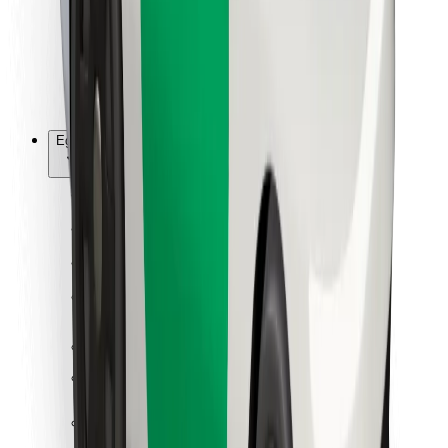
Bolt Food
Flottapartnereknek
Éttermeknek
Bolt for Business
Egyéb
Beszállítók
Felhasználási feltételek
Sütik
Biztonság
Pár perc alatt ott vagyunk érted!
Bolt alkalmazás letöltése
Találd meg kedvenc ételedet!