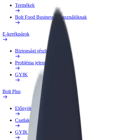
Termékek
Bolt Food Business felhasználóknak
E-kerékpárok
Biztonsági részleg
Probléma jelentése
GYIK
Bolt Plus
Előnyök
Csatlakozás
GYIK