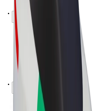
Bolt Plus
Keress a Bolttal
Sofőrök
Sofőr kereset
Futárok
Futár kereset
Bolt Food kereskedők
Flották
Franchise-ok
A Bolt-ról
Karrier
A Boltról