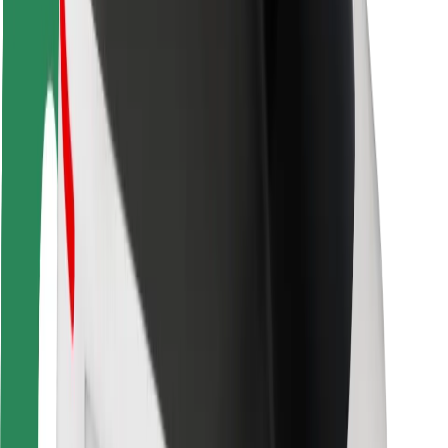
Viaggia in sicurezza
Guida in sicurezza
Vai in sicurezza
Laboratorio sulla Sicurezza
Città
Posizioni
Soluzioni Per la Città
Aeroporti
Stazioni di ricarica
Supporto
Per i Guidatori
Per i conducenti