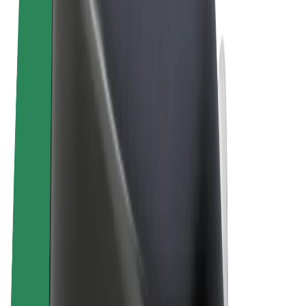
Termini e condizioni
Privacy
Cookies
© 2026 Bolt Technology OÜ
Prodotti
Corse
Monopattini
Bolt Market
Bolt Food
Bolt Drive
Bolt per le aziende