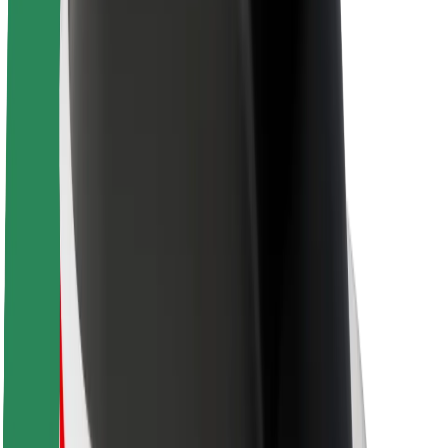
Informazioni Su Bolt
Sostenibilità in Bolt
Project Zero
Blog
Sala stampa
Linee guida del marchio
Missione
Relazioni con gli investitori
Leadership
Marca
Media
Fondo Urban
Sicurezza