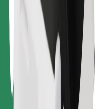
Per corrieri
Bolt Food
Per i proprietari di flotta
Per ristoranti
Bolt per le aziende
Altro
Fornitori
Termini e condizioni
Cookies
Sicurezza
Fai una corsa in pochi minuti!
Scarica Bolt