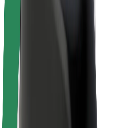
Bicicletta elettrica
Bolt Plus
Collabora con Bolt
Autisti
Ricavi autista
Corriere
Ricavi corriere
Esercenti Bolt Food
Flotte
Franchise
Società
Lavora con noi