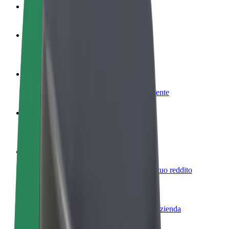
Domande Frequenti
Diventa un driver
Fai soldi alle tue condizioni
Diventa un autista Bolt
Fornisci cibo e ricevi pagato settimanalmente
Aggiungi il tuo ristorante o negozio
Ottieni più clienti e aumenta le vendite
Iscriviti come proprietario della flotta
Aggiungi la tua flotta a Bolt e aumenta il tuo reddito
Bolt per le aziende
Prodotti e servizi Bolt scalabili per la tua azienda