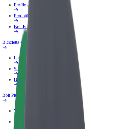
Profilo di lavoro
Prodotti
Bolt Food per il commercio
Bicicletta elettrica
Laboratorio sulla Sicurezza
Segnala un problema
Domande Frequenti
Bolt Plus
Vantaggi
Come aderire