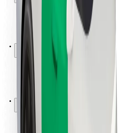
Viaggia in sicurezza
Guida in sicurezza
Vai in sicurezza
Laboratorio sulla Sicurezza
Città
Posizioni
Soluzioni Per la Città
Aeroporti
Stazioni di ricarica
Supporto
Per i Guidatori
Per i conducenti