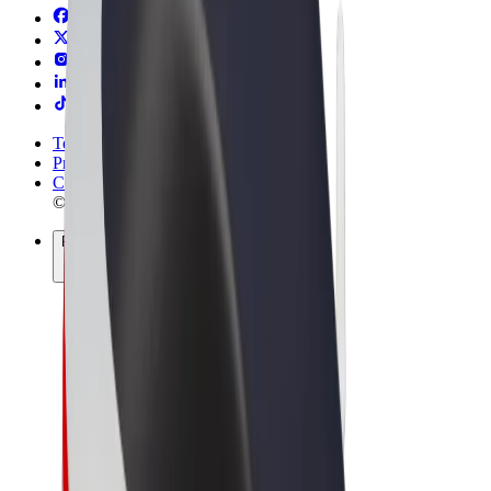
Termini e condizioni
Privacy
Cookies
© 2026 Bolt Technology OÜ
Prodotti
Corse
Monopattini
Bolt Market
Bolt Food
Bolt Drive
Bolt per le aziende