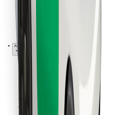
Per corrieri
Bolt Food
Per i proprietari di flotta
Per ristoranti
Bolt per le aziende
Altro
Fornitori
Termini e condizioni
Cookies
Sicurezza
Fai una corsa in pochi minuti!
Scarica Bolt