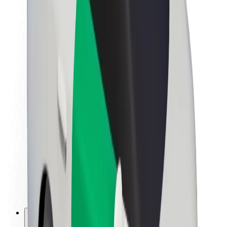
Informazioni Su Bolt
Sostenibilità in Bolt
Project Zero
Blog
Sala stampa
Linee guida del marchio
Missione
Relazioni con gli investitori
Leadership
Marca
Media
Fondo Urban
Sicurezza