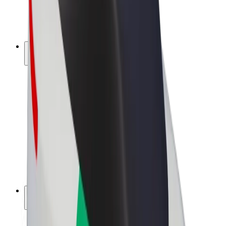
Bicicletta elettrica
Bolt Plus
Collabora con Bolt
Autisti
Ricavi autista
Corriere
Ricavi corriere
Esercenti Bolt Food
Flotte
Franchise
Società
Lavora con noi