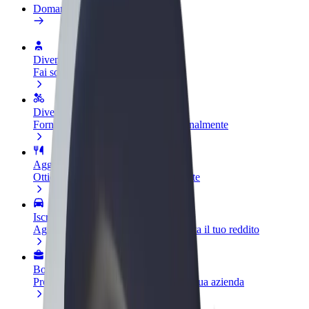
Domande Frequenti
Diventa un driver
Fai soldi alle tue condizioni
Diventa un autista Bolt
Fornisci cibo e ricevi pagato settimanalmente
Aggiungi il tuo ristorante o negozio
Ottieni più clienti e aumenta le vendite
Iscriviti come proprietario della flotta
Aggiungi la tua flotta a Bolt e aumenta il tuo reddito
Bolt per le aziende
Prodotti e servizi Bolt scalabili per la tua azienda