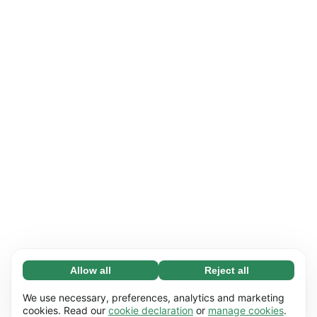
Allow all
Reject all
Necessary (65)
Necessary cookies help make our website
Learn more
We use necessary, preferences, analytics and marketing
usable by enabling basic functions, e.g. page
cookies. Read our
cookie declaration
or
manage cookies
.