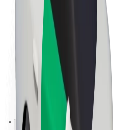
Informazioni Su Bolt
Sostenibilità in Bolt
Project Zero
Blog
Sala stampa
Linee guida del marchio
Missione
Relazioni con gli investitori
Leadership
Marca
Media
Fondo Urban
Sicurezza