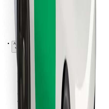
Per corrieri
Bolt Food
Per i proprietari di flotta
Per ristoranti
Bolt per le aziende
Altro
Fornitori
Termini e condizioni
Cookies
Sicurezza
Fai una corsa in pochi minuti!
Scarica Bolt