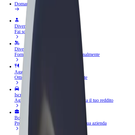
Domande Frequenti
Diventa un driver
Fai soldi alle tue condizioni
Diventa un autista Bolt
Fornisci cibo e ricevi pagato settimanalmente
Aggiungi il tuo ristorante o negozio
Ottieni più clienti e aumenta le vendite
Iscriviti come proprietario della flotta
Aggiungi la tua flotta a Bolt e aumenta il tuo reddito
Bolt per le aziende
Prodotti e servizi Bolt scalabili per la tua azienda