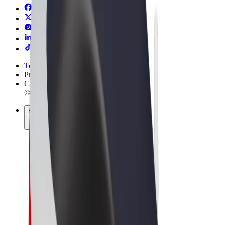
Termini e condizioni
Privacy
Cookies
© 2026 Bolt Technology OÜ
Prodotti
Corse
Monopattini
Bolt Market
Bolt Food
Bolt Drive
Bolt per le aziende