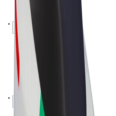
Bicicletta elettrica
Bolt Plus
Collabora con Bolt
Autisti
Ricavi autista
Corriere
Ricavi corriere
Esercenti Bolt Food
Flotte
Franchise
Società
Lavora con noi