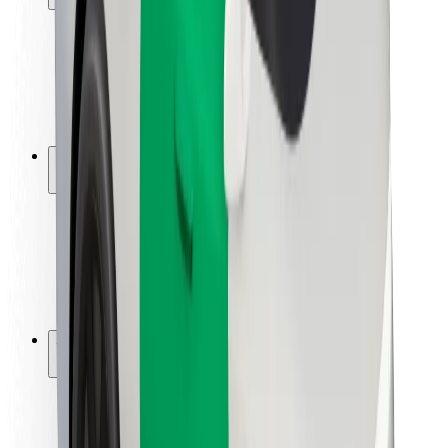
Viaggia in sicurezza
Guida in sicurezza
Vai in sicurezza
Laboratorio sulla Sicurezza
Città
Posizioni
Soluzioni Per la Città
Aeroporti
Stazioni di ricarica
Supporto
Per i Guidatori
Per i conducenti