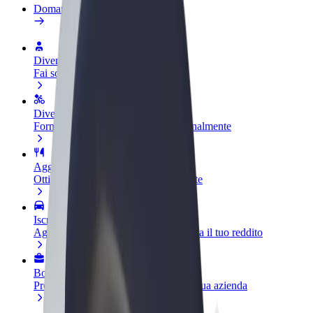
Domande Frequenti
Diventa un driver
Fai soldi alle tue condizioni
Diventa un autista Bolt
Fornisci cibo e ricevi pagato settimanalmente
Aggiungi il tuo ristorante o negozio
Ottieni più clienti e aumenta le vendite
Iscriviti come proprietario della flotta
Aggiungi la tua flotta a Bolt e aumenta il tuo reddito
Bolt per le aziende
Prodotti e servizi Bolt scalabili per la tua azienda