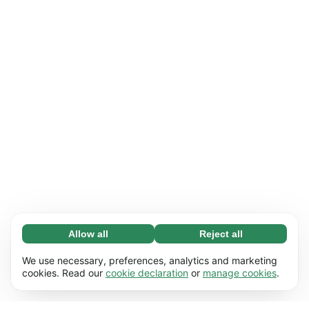
Allow all
Reject all
Necessary (65)
Necessary cookies help make our website
Learn more
We use necessary, preferences, analytics and marketing
usable by enabling basic functions, e.g. page
cookies. Read our
cookie declaration
or
manage cookies
.
navigation. The website cannot function
Preferences (17)
properly without these cookies.