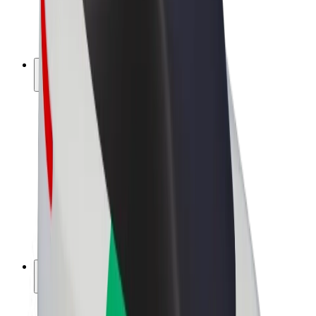
Bicicletta elettrica
Bolt Plus
Collabora con Bolt
Autisti
Ricavi autista
Corriere
Ricavi corriere
Esercenti Bolt Food
Flotte
Franchise
Società
Lavora con noi