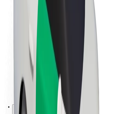
Informazioni Su Bolt
Sostenibilità in Bolt
Project Zero
Blog
Sala stampa
Linee guida del marchio
Missione
Relazioni con gli investitori
Leadership
Marca
Media
Fondo Urban
Sicurezza