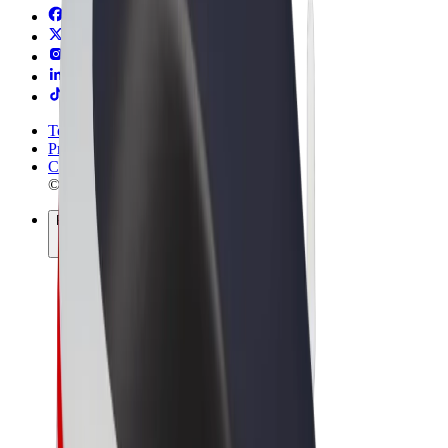
Termini e condizioni
Privacy
Cookies
© 2026 Bolt Technology OÜ
Prodotti
Corse
Monopattini
Bolt Market
Bolt Food
Bolt Drive
Bolt per le aziende