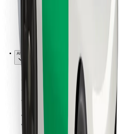
Per corrieri
Bolt Food
Per i proprietari di flotta
Per ristoranti
Bolt per le aziende
Altro
Fornitori
Termini e condizioni
Cookies
Sicurezza
Fai una corsa in pochi minuti!
Scarica Bolt