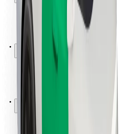
Viaggia in sicurezza
Guida in sicurezza
Vai in sicurezza
Laboratorio sulla Sicurezza
Città
Posizioni
Soluzioni Per la Città
Aeroporti
Stazioni di ricarica
Supporto
Per i Guidatori
Per i conducenti