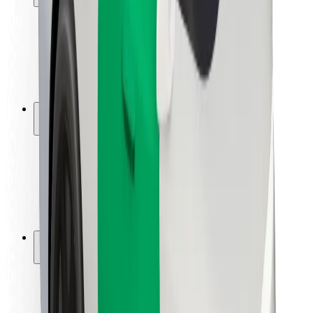
Viaggia in sicurezza
Guida in sicurezza
Vai in sicurezza
Laboratorio sulla Sicurezza
Città
Posizioni
Soluzioni Per la Città
Aeroporti
Stazioni di ricarica
Supporto
Per i Guidatori
Per i conducenti