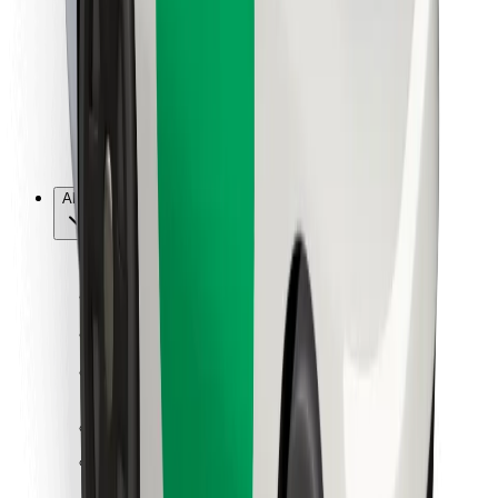
Per corrieri
Bolt Food
Per i proprietari di flotta
Per ristoranti
Bolt per le aziende
Altro
Fornitori
Termini e condizioni
Cookies
Sicurezza
Fai una corsa in pochi minuti!
Scarica Bolt