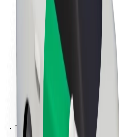
Informazioni Su Bolt
Sostenibilità in Bolt
Project Zero
Blog
Sala stampa
Linee guida del marchio
Missione
Relazioni con gli investitori
Leadership
Marca
Media
Fondo Urban
Sicurezza