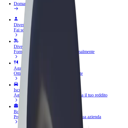
Domande Frequenti
Diventa un driver
Fai soldi alle tue condizioni
Diventa un autista Bolt
Fornisci cibo e ricevi pagato settimanalmente
Aggiungi il tuo ristorante o negozio
Ottieni più clienti e aumenta le vendite
Iscriviti come proprietario della flotta
Aggiungi la tua flotta a Bolt e aumenta il tuo reddito
Bolt per le aziende
Prodotti e servizi Bolt scalabili per la tua azienda