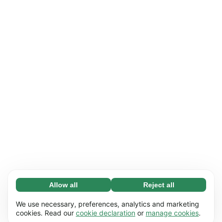
Allow all
Reject all
Necessary (65)
Necessary cookies help make our website
Learn more
We use necessary, preferences, analytics and marketing
usable by enabling basic functions, e.g. page
cookies. Read our
cookie declaration
or
manage cookies
.