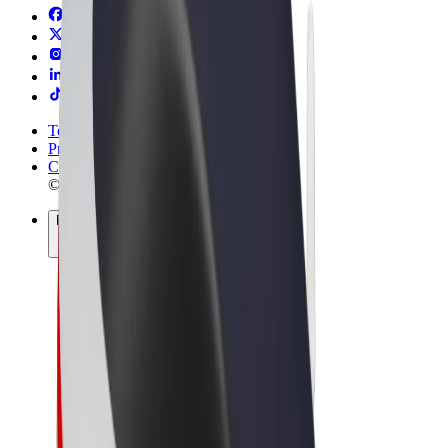
Termini e condizioni
Privacy
Cookies
© 2026 Bolt Technology OÜ
Prodotti
Corse
Monopattini
Bolt Market
Bolt Food
Bolt Drive
Bolt per le aziende