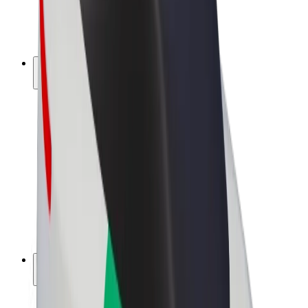
Bicicletta elettrica
Bolt Plus
Collabora con Bolt
Autisti
Ricavi autista
Corriere
Ricavi corriere
Esercenti Bolt Food
Flotte
Franchise
Società
Lavora con noi