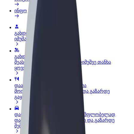
ინფო
გახდი პარტნიორი მძღოლი
იმუშავე საკუთარი გრაფიკით
გახდი კურიერი
შეასრულე შეკვეთები და გამოიმუშვე თანხა
ყოველკვირეულად
დაამატე რესტორანი ან მაღაზია
მოიზიდე მეტი მომხმარებელი და გაზარდე
გაყიდვები
დარეგისტრირდი ავტოპარკის მფლობელად
დაამატე შენი ავტოპარკი Bolt-ში და გაზარდე
შემოსავალი