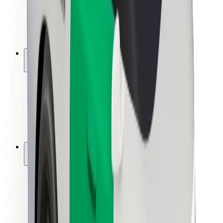
ბრენდი
მედია
ურბანული ფონდი
უსაფრთხოება
მგზავრების უსაფრთხოება
მძღოლების უსაფრთხოება
სკუტერის უსაფრთხოება
უსაფრთხოება
ქალაქები
ლოკაციები
ქალაქი უკეთესობისკენ
აეროპორტები