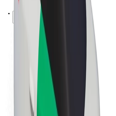
ფრენჩაიზი
კომპანია
ვაკანსიები
Bolt-ის შესახებ
Bolt და ეკომეგობრულობა
ნულოვანი პროექტი
ბლოგი
სიახლეები
ბრენდის გზამკვლევი
მისია
ინვესტორებთან ურთიერთობა
ლიდერობა