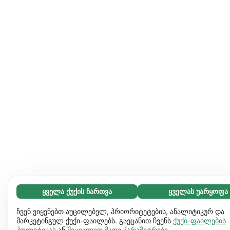
ყველა ქუქის ჩართვა
ყველას უარყოფა
აუცილებელი (65)
აუცილებელი ქუქიები ვებგვერდს გამოყენებადს ხდის და
გაიგეთ მეტი
ჩვენ ვიყენებთ აუცილებელ, პრიორიტეტების, ანალიტიკურ და
საბაზო ფუნქციებს ააქტიურებს, მაგ. გვერდის ნავიგაციას.
მარკეტინგულ ქუქი-ფაილებს. გაეცანით ჩვენს
ქუქი-ფაილების
პოლიტიკას
ან
შეცვალეთ მათი პარამეტრები
.