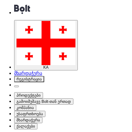
KA
მხარდაჭერა
რეგისტრაცია
პროდუქტები
გამოიმუშავე Bolt-თან ერთად
კომპანია
უსაფრთხოება
მხარდაჭერა
ქალაქები