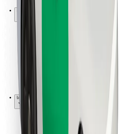
Bolt-ის დასატენი სადგური
მხარდაჭერა
მგზავრებისთვის
მძღოლებისთვის
კურიერებისთვის
Bolt Food
ავტოპარკის მფლობელებისთვის
რესტორნებისთვის
Bolt for Business
სხვა
მომწოდებლები
წესები და პირობები