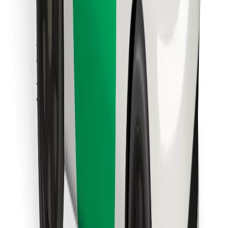
Cookies
უსაფრთხოება
მიიღე მომსახურება რამდენიმე წუთში!
გადმოწერე Bolt
იპოვე შენი საყვარელი კერძები!
გადმოწერე Bolt Food