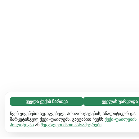
ყველა ქუქის ჩართვა
ყველას უარყოფა
აუცილებელი (65)
აუცილებელი ქუქიები ვებგვერდს გამოყენებადს ხდის და
გაიგეთ მეტი
ჩვენ ვიყენებთ აუცილებელ, პრიორიტეტების, ანალიტიკურ და
საბაზო ფუნქციებს ააქტიურებს, მაგ. გვერდის ნავიგაციას.
მარკეტინგულ ქუქი-ფაილებს. გაეცანით ჩვენს
ქუქი-ფაილების
პოლიტიკას
ან
შეცვალეთ მათი პარამეტრები
.
ვებგვერდი ვერ იფუნქციონირებს ამ ქუქიების
პრეფერენციები (17)
გარეშე.
დამატებითი ინფორმაცია
პრეფერენციული ქუქიები ჩვენს ვებგვერდს აძლევს
გაიგეთ მეტი