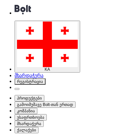
KA
მხარდაჭერა
რეგისტრაცია
პროდუქტები
გამოიმუშავე Bolt-თან ერთად
კომპანია
უსაფრთხოება
მხარდაჭერა
ქალაქები