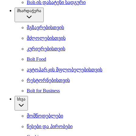
Bolt-ის დასატენი სადგური
მხარდაჭერა
მგზავრებისთვის
მძღოლებისთვის
კურიერებისთვის
Bolt Food
ავტოპარკის მფლობელებისთვის
რესტორნებისთვის
Bolt for Business
სხვა
მომწოდებლები
წესები და პირობები