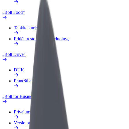
„Bolt Food“
Tapkite kurjeriu (-e)
Pridėti restoraną ar parduotuvę
„Bolt Drive“
DUK
Pranešti apie automobilį
„Bolt for Business“
Privalumai
Verslo profilis