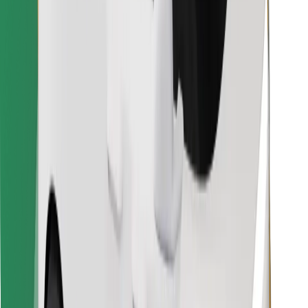
Raskite savo mėgstamą maistą!
Atsisiųsti programėlę „Bolt Food“