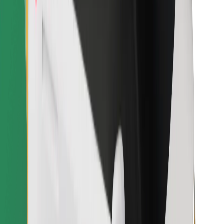
Kurjeriams
„Bolt Food“
Automobilių nuomos įmonių savininkams
Restoranams
„Bolt for Business“
Kita
Paslaugų teikėjai
Sąlygos
Slapukai
Saugumas
Automobilis atvyks per kelias minutes!
Atsisiųsti programėlę „Bolt“