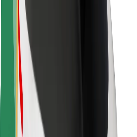
Keleivių saugumas
Vairuotojų saugumas
Paspirtukų saugumas
Saugumo laboratorija
Miestai
Vietovės
Sprendimai miestams
Oro uostai
„Bolt“ įkrovimo stotelės
Pagalba
Keleiviams
Vairuotojams