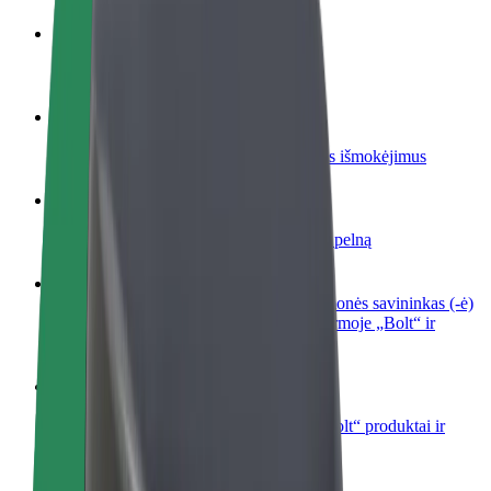
Tapkite vairuotoju (-a)
Užsidirbkite jums patogiu metu
Tapkite kurjeriu (-e)
Pristatinėkite maistą ir gaukite savaitinius išmokėjimus
Pridėti restoraną ar parduotuvę
Pritraukite daugiau klientų ir padidinkite pelną
Registruotis kaip automobilių nuomos įmonės savininkas (-ė)
Užregistruokite savo automobilius platformoje „Bolt“ ir
padidinkite pajamas
„Bolt for Business“
Atskirų įmonių poreikiams pritaikomi „Bolt“ produktai ir
paslaugos