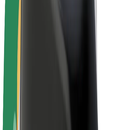
El. dviračiai
„Bolt Plus“
Užsidirbkite su „Bolt“
Vairuotojai
Vairuotojo pajamos
Kurjeriai
Kurjerio pajamos
„Bolt Food“ restoranai ir parduotuvės
Automobilių nuomos parkai
Franšizės
Apie mus
Karjera