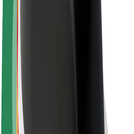
Apie „Bolt“
„Bolt“ tvarumo politika
Projektas „Zero“
Tinklaraštis
Naujienų centras
Prekių ženklo gairės
Misija
Investuotojams
Vadovybė
Prekės ženklas
Žiniasklaidai
„Urban Fund“
Saugumas