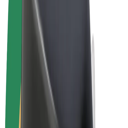
Sąlygos
Privatumas
Slapukai
© 2026 Bolt Technology OÜ
Paslaugos
Kelionės
Paspirtukai
„Bolt Market“
„Bolt Food“
„Bolt Drive“
„Bolt for Business“