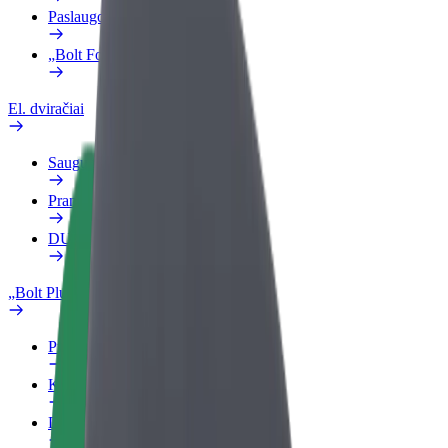
Paslaugos
„Bolt Food“ verslui
El. dviračiai
Saugumo laboratorija
Pranešti apie problemą
DUK
„Bolt Plus“
Privalumai
Kaip prisijungti
DUK