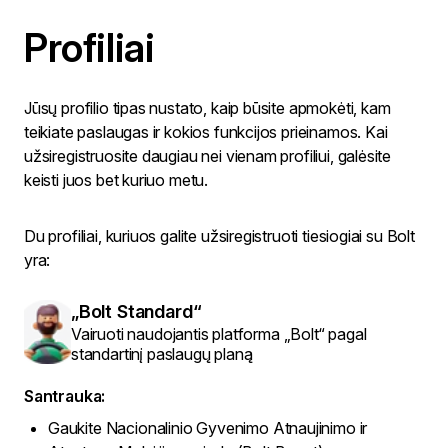
Profiliai
Jūsų profilio tipas nustato, kaip būsite apmokėti, kam
teikiate paslaugas ir kokios funkcijos prieinamos. Kai
užsiregistruosite daugiau nei vienam profiliui, galėsite
keisti juos bet kuriuo metu.
Du profiliai, kuriuos galite užsiregistruoti tiesiogiai su Bolt
yra:
„Bolt Standard“
Vairuoti naudojantis platforma „Bolt“ pagal
standartinį paslaugų planą
Santrauka:
Gaukite Nacionalinio Gyvenimo Atnaujinimo ir