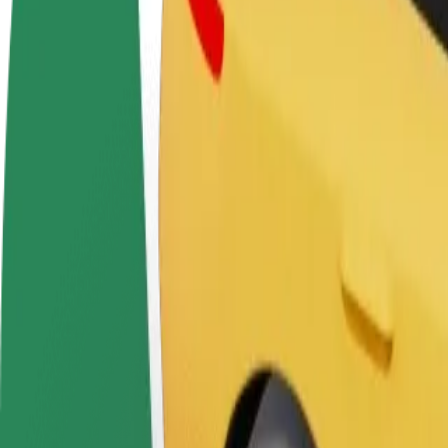
Kļūsti par
Kļūsti par kurjeru
Pievie
autovadītāju
Piegādā ēdienu un saņem izmaksu
Sasnie
Gūsti ieņēmumus, kā
ik nedēļu
ieņēm
vēlies
Kā nokļūt no: Maxima X Strādnieku uz: Chill&Grill
Tev no: Maxima X Strādnieku jānokļūst uz: Chill&Grill? Uzzini, kuri
No
Maxima X Strādnieku
Uz
Chill&Grill
Ērtība un komforts ir tikai dažu pieskārienu attālumā!
Assist
Autovadītāji šajā kategorijā var palīdzēt vecāka gadagājuma cilvēkiem 
riteņkrēsliem).