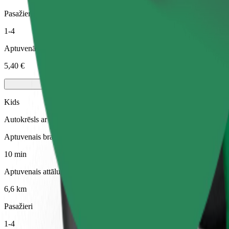
Pasažieri
1-4
Aptuvenā cena
5,40 €
Kids
Autokrēsls ar siksnām nodrošina drošu braucienu bērniem vecumā no 2
Aptuvenais brauciena ilgums
10 min
Aptuvenais attālums
6,6 km
Pasažieri
1-4