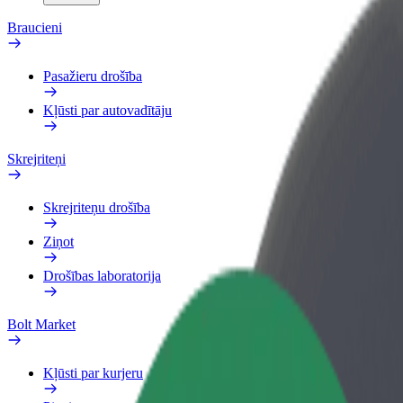
Braucieni
Pasažieru drošība
Kļūsti par autovadītāju
Skrejriteņi
Skrejriteņu drošība
Ziņot
Drošības laboratorija
Bolt Market
Kļūsti par kurjeru