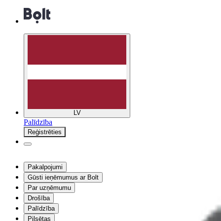
LV
Palīdzība
Reģistrēties
Pakalpojumi
Gūsti ieņēmumus ar Bolt
Par uzņēmumu
Drošība
Palīdzība
Pilsētas