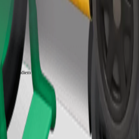
Pasūtīt braucienu
 līdz 6 gadiem (aptuveni 10–30 kg). Sazinies ar autovadītāju, lai no