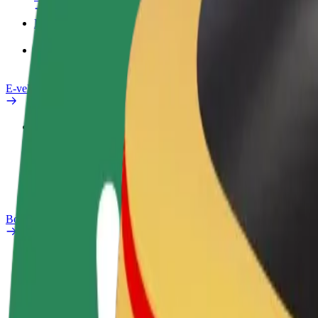
Pakalpojumi
Bolt Food uzņēmumiem
E-velosipēdi
Drošības laboratorija
Ziņot
BUJ
Bolt Plus
Ieguvumi
Kā pievienoties
BUJ