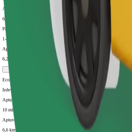
Aptuvenais attālums
6,6 km
Pasažieri
1-4
Aptuvenā cena
6,20 €
Economy
Izdevīgi braucieni vienkāršos auto
Aptuvenais brauciena ilgums
10 min
Aptuvenais attālums
6,6 km