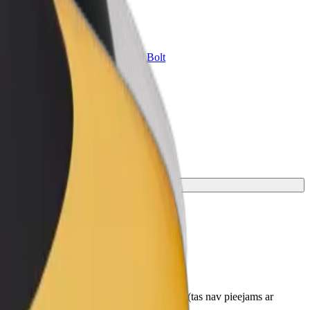
Bolt for Business
ini
Tavam uzņēmumam pielāgoti Bolt
pakalpojumi
ienu.
u pirms saņemšanas. Ratiņkrēsli ir jāsaloka (tas nav pieejams ar