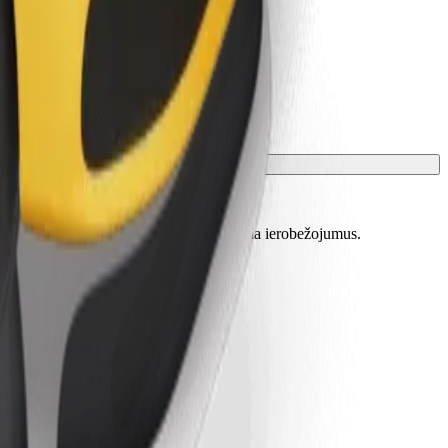
skaidrotu precīzu vecumu, svaru un auguma ierobežojumus.