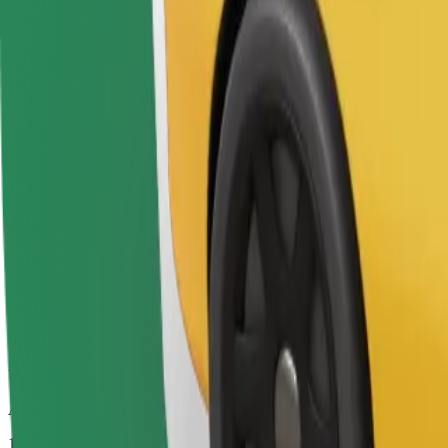
Aptuvenais brauciena ilgums
10 min
Aptuvenais attālums
6,6 km
Pasažieri
1-4
Aptuvenā cena
6,90 €
Bolt
Uzticami braucieni ikdienas vidēja izmēra auto
Aptuvenais brauciena ilgums
10 min