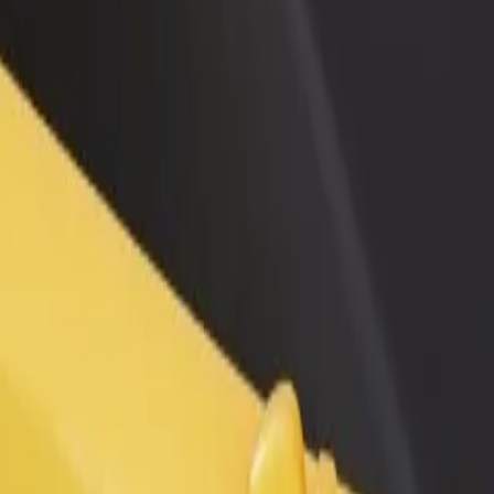
no restorānu vai veikalu
Reģistrējies kā autoparka īpašnieks
dz vairāk klientu un paaugstini
Pievieno savu autoparku Bolt un paliel
umus
ieņēmumus
 pakalpojumi pieejami Tavā pilsētā un izvēlies ceļam piemērotāko brauc
Lejupielādēt lietotni
un personām ar invaliditāti. Ja Tev ir īpaši lūgumi, informē autovadītāj