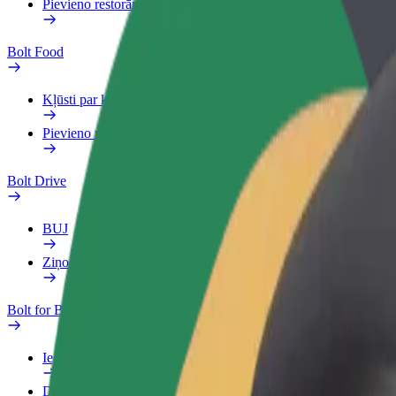
Pievieno restorānu vai veikalu
Bolt Food
Kļūsti par kurjeru
Pievieno restorānu vai veikalu
Bolt Drive
BUJ
Ziņo par transportlīdzekli
Bolt for Business
Ieguvumi
Darba Profils