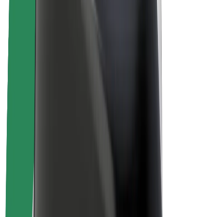
Par Bolt
Bolt ilgtspējība
Project Zero
Blogs
Ziņu telpa
Zīmola vadlīnijas
Misija
Attiecības ar investoriem
Vadība
Zīmols
Mediji
Pilsētvides fonds
Drošība