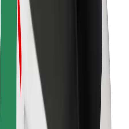
Atrodi savas mīļākās maltītes!
Lejupielādē Bolt Food lietotni