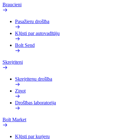
Braucieni
Pasažieru drošība
Kļūsti par autovadītāju
Bolt Send
Skrejriteņi
Skrejriteņu drošība
Ziņot
Drošības laboratorija
Bolt Market
Kļūsti par kurjeru