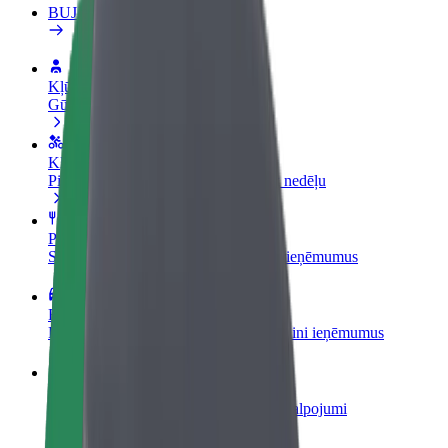
BUJ
Kļūsti par autovadītāju
Gūsti ieņēmumus, kā vēlies
Kļūsti par kurjeru
Piegādā ēdienu un saņem izmaksu ik nedēļu
Pievieno restorānu vai veikalu
Sasniedz vairāk klientu un paaugstini ieņēmumus
Reģistrējies kā autoparka īpašnieks
Pievieno savu autoparku Bolt un palielini ieņēmumus
Bolt for Business
Tavam uzņēmumam pielāgoti Bolt pakalpojumi