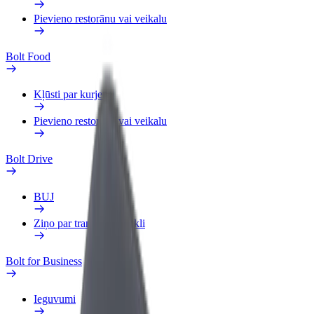
Pievieno restorānu vai veikalu
Bolt Food
Kļūsti par kurjeru
Pievieno restorānu vai veikalu
Bolt Drive
BUJ
Ziņo par transportlīdzekli
Bolt for Business
Ieguvumi