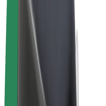
E-velosipēdi
Bolt Plus
Gūsti ieņēmumus ar Bolt
Autovadītāji
Autovadītāja ieņēmumi
Kurjeri
Kurjerpartnera ieņēmumi
Bolt Food tirgotāji
Reģistrē autoparku
Franšīzes
Par uzņēmumu
Karjera