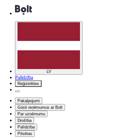
LV
Palīdzība
Reģistrēties
Pakalpojumi
Gūsti ieņēmumus ar Bolt
Par uzņēmumu
Drošība
Palīdzība
Pilsētas