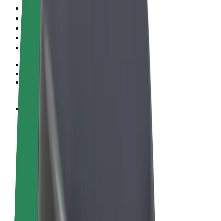
Noteikumi un nosacījumi
Privātuma politika
Sīkdatnes
© 2026 Bolt Technology OÜ
Pakalpojumi
Braucieni
Skrejriteņi
Bolt Market
Bolt Food
Bolt Drive
Bolt for Business