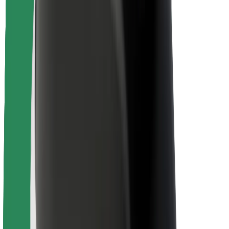
Pasažieru drošība
Autovadītāju drošība
Skrejriteņu drošība
Drošības laboratorija
Pilsētas
Pilsētas
Risinājumi pilsētām
Lidostas
Bolt uzlādes statīvi
Palīdzība
Pasažieriem
Autovadītājiem