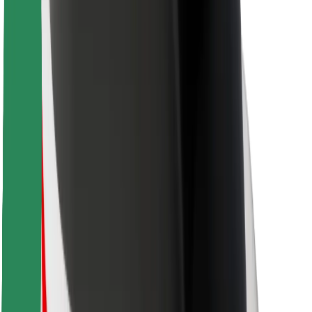
Kurjeriem
Bolt Food
Autoparku īpašniekiem
Restorāniem
Bolt for Business
Cits
Piegādātāji
Noteikumi un nosacījumi
Sīkdatnes
Drošība
Saņem braucienu minūšu laikā!
Lejupielādē Bolt lietotni