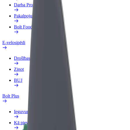
Darba Profils
Pakalpojumi
Bolt Food uzņēmumiem
E-velosipēdi
Drošības laboratorija
Ziņot
BUJ
Bolt Plus
Ieguvumi
Kā pievienoties