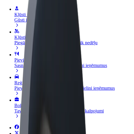
Kļūsti par autovadītāju
Gūsti ieņēmumus, kā vēlies
Kļūsti par kurjeru
Piegādā ēdienu un saņem izmaksu ik nedēļu
Pievieno restorānu vai veikalu
Sasniedz vairāk klientu un paaugstini ieņēmumus
Reģistrējies kā autoparka īpašnieks
Pievieno savu autoparku Bolt un palielini ieņēmumus
Bolt for Business
Tavam uzņēmumam pielāgoti Bolt pakalpojumi