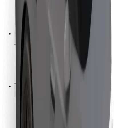
Autovadītāju drošība
Skrejriteņu drošība
Drošības laboratorija
Pilsētas
Pilsētas
Risinājumi pilsētām
Lidostas
Bolt uzlādes statīvi
Palīdzība
Pasažieriem
Autovadītājiem
Kurjeriem