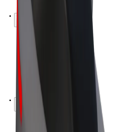
Bolt Plus
Gūsti ieņēmumus ar Bolt
Autovadītāji
Autovadītāja ieņēmumi
Kurjeri
Kurjerpartnera ieņēmumi
Bolt Food tirgotāji
Reģistrē autoparku
Franšīzes
Par uzņēmumu
Karjera
Par Bolt