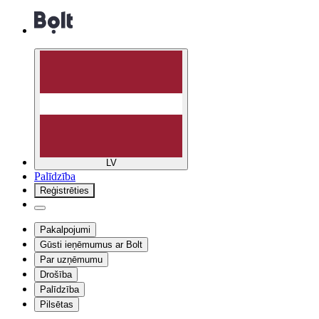
LV
Palīdzība
Reģistrēties
Pakalpojumi
Gūsti ieņēmumus ar Bolt
Par uzņēmumu
Drošība
Palīdzība
Pilsētas