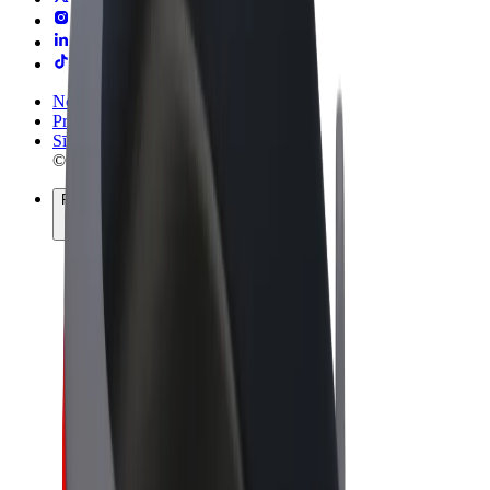
Noteikumi un nosacījumi
Privātuma politika
Sīkdatnes
© 2026 Bolt Technology OÜ
Pakalpojumi
Braucieni
Skrejriteņi
Bolt Market
Bolt Food
Bolt Drive
Bolt for Business
E-velosipēdi