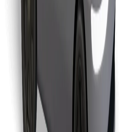
Lejupielādē Bolt Food lietotni