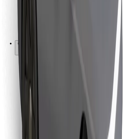
Bolt Food
Autoparku īpašniekiem
Restorāniem
Bolt for Business
Cits
Piegādātāji
Noteikumi un nosacījumi
Sīkdatnes
Drošība
Saņem braucienu minūšu laikā!
Lejupielādē Bolt lietotni
Atrodi savas mīļākās maltītes!