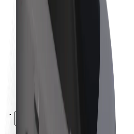
Bolt ilgtspējība
Project Zero
Blogs
Ziņu telpa
Zīmola vadlīnijas
Misija
Attiecības ar investoriem
Vadība
Zīmols
Mediji
Pilsētvides fonds
Drošība
Pasažieru drošība