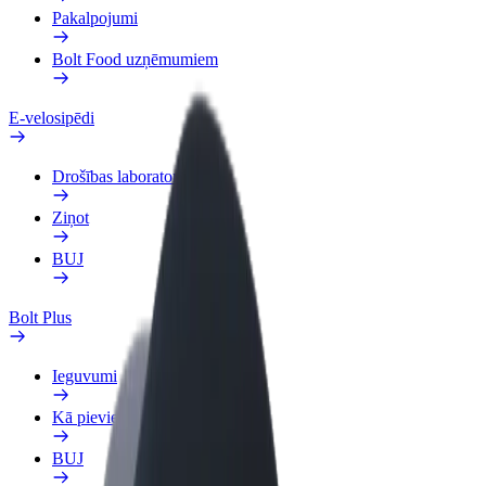
Pakalpojumi
Bolt Food uzņēmumiem
E-velosipēdi
Drošības laboratorija
Ziņot
BUJ
Bolt Plus
Ieguvumi
Kā pievienoties
BUJ