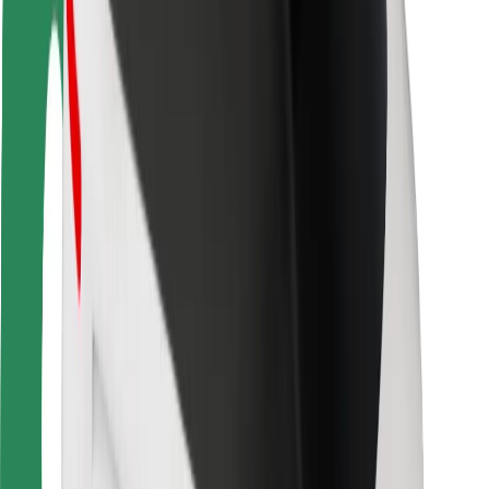
Veiligheid voor passagiers
Veiligheid voor chauffeurs
Veiligheid E-steps
Safety Lab
Steden
Locaties
Stadsoplossingen
Luchthavens
Bolt Laadstations
Support
Voor passagiers
Voor chauffeurs