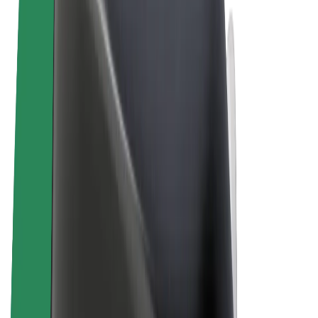
Algemene voorwaarden
Privacy
Cookies
© 2026 Bolt Technology OÜ
Producten
Ritten
E-Steps
Bolt Market
Bolt Food
Bolt Drive
Bolt for Business