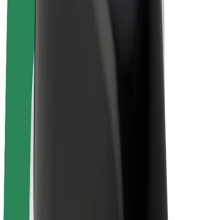
E-bikes
Bolt Plus
Verdienen met Bolt
Chauffeurs
Verdiensten voor chauffeurs
Bezorgers
Verdiensten voor bezorgers
Bolt Food-handelaren
Fleet Owner
Franchises
Bedrijf
Carrière