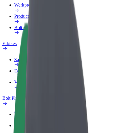
Werkprofiel
Producten
Bolt Food voor Business
E-bikes
Safety Lab
Een probleem melden
Veelgestelde vragen
Bolt Plus
Voordelen
Hoe werkt het