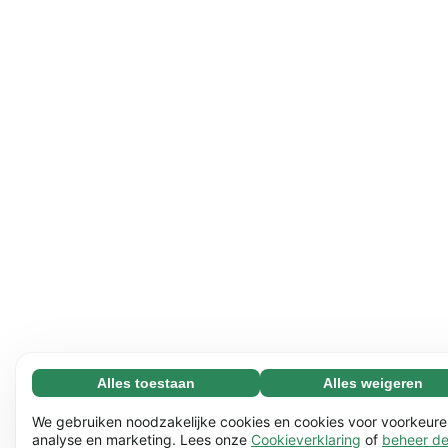
Alles toestaan
Alles weigeren
Noodzakelijk (65)
Noodzakelijke cookies helpen onze website bruikbaar te
Meer informatie
We gebruiken noodzakelijke cookies en cookies voor voorkeure
maken door basisfuncties mogelijk te maken, zoals
analyse en marketing. Lees onze
Cookieverklaring
of
beheer d