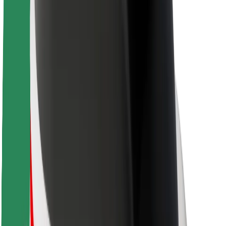
Over Bolt
Duurzaamheid bij Bolt
Project Zero
Blog
Nieuws
Merkrichtlijnen
Missie
Investeerdersrelaties
Leiderschap
Merk
Media
Urban Fund
Veiligheid