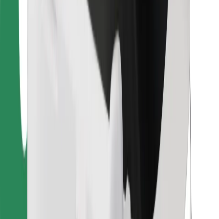
Voor bezorgers
Bolt Food
Voor fleet owners
Voor restaurants
Bolt for Business
Overig
Leveranciers
Algemene voorwaarden
Cookies
Beveiliging
Slechts enkele minuten verwijderd van je rit!
Download Bolt app