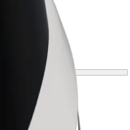
ness
r og tjenester oppskalert for
 din
g finn den perfekte turen.