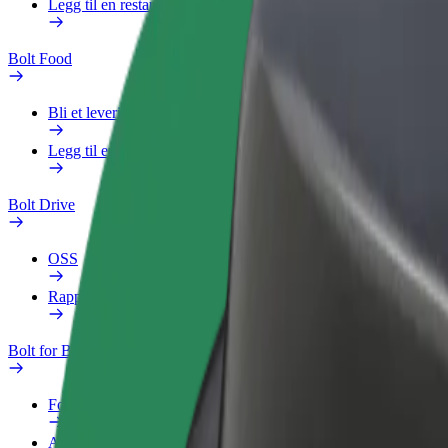
Legg til en restaurant eller butikk
Bolt Food
Bli et leveringsbud
Legg til en restaurant eller butikk
Bolt Drive
OSS
Rapporter et kjøretøy
Bolt for Business
Fordeler
Arbeidsprofil