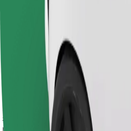
25 min
Beregnet avstand
24,4 km
Passasjerer
1-4
Beregnet pris
19,70 €
Økonomi
Rimelige turer i enkle biler
Beregnet reisetid
25 min
Beregnet avstand