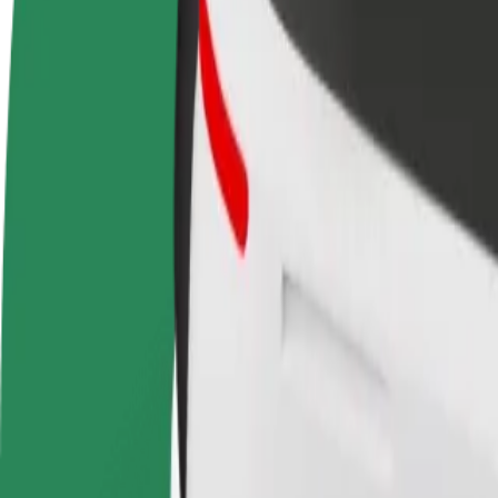
Bli en sjåfør
Bli et leveringsbud
Legg til en r
Tjen penger på egne
Lever mat og få betalt
Nå ut til fle
vilkår
ukentlig
inntjeningen
Hvordan komme seg fra Antiga Estação Ferroviária d
Leter du etter den beste måten å reise fra Antiga Estação Ferroviária 
Fra
Antiga Estação Ferroviária de Famalicão
Til
Estação Ferroviária de Braga
Komfort og bekvemmelighet er bare noen trykk unna!
Bolt
Pålitelige turer i vanlige, mellomstore biler.
Beregnet reisetid