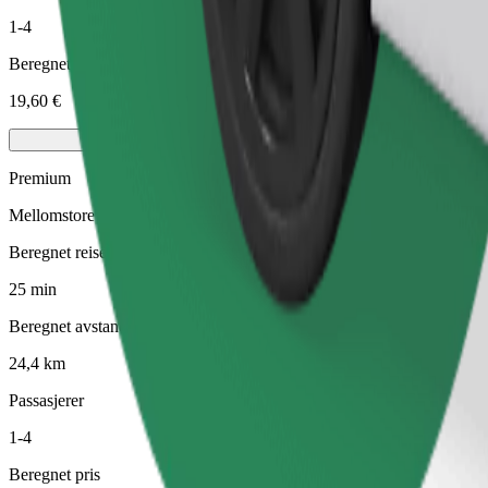
1-4
Beregnet pris
19,60 €
Premium
Mellomstore førsteklasses biler med eksklusivt utstyr
Beregnet reisetid
25 min
Beregnet avstand
24,4 km
Passasjerer
1-4
Beregnet pris