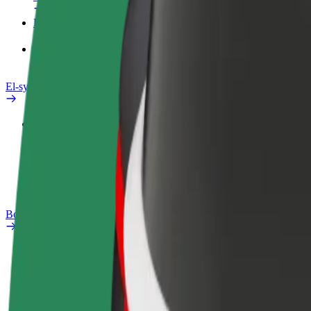
Produkter
Bolt Food for bedrifter
El-sykler
Sikkerhetslab
Rapporter et problem
OSS
Bolt Pluss
Fordeler
Slik blir du med
OSS