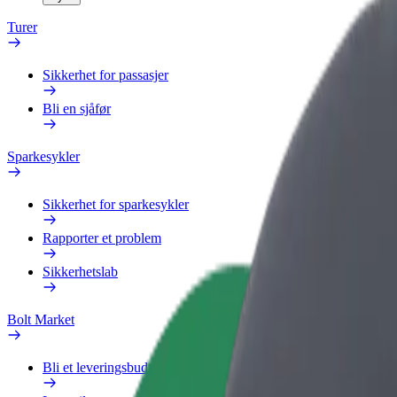
Turer
Sikkerhet for passasjer
Bli en sjåfør
Sparkesykler
Sikkerhet for sparkesykler
Rapporter et problem
Sikkerhetslab
Bolt Market
Bli et leveringsbud