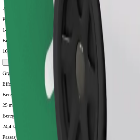
24,4 km
Passasjerer
1-4
Beregnet pris
16,90 €
Grønn
Effektive turer i hybride og elektriske kjøretøy
Beregnet reisetid
25 min
Beregnet avstand
24,4 km
Passasjerer