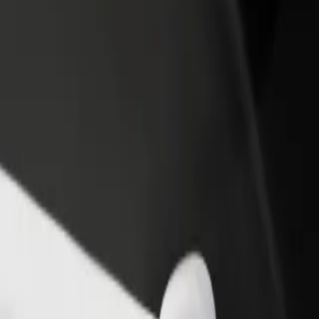
estaurant eller butikk
Registrer deg som flåteeier
Bolt for Busi
re kunder og øk
Legg til flåten din i Bolt og øk
Bolt-produkte
inntekten
virksomheten
e Famalicão til Estação Ferroviária de Braga
de Famalicão til Estação Ferroviária de Braga? Utforsk tjenestene våre o
Last ned appen