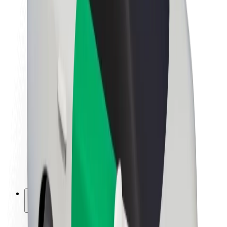
Bærekraft hos Bolt
Prosjekt Zero
Blogg
Nyhetsrom
Retningslinjer for varemerke
Oppdrag
Investorrelasjoner
Ledelse
Merkevare
Media
Urban Fund
Sikkerhet
Sikkerhet for passasjer