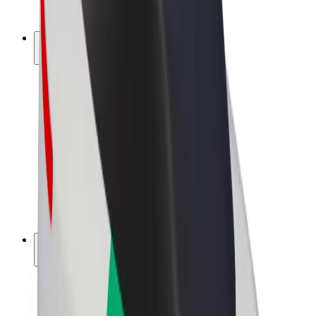
Bolt Pluss
Tjen med Bolt
Sjåfører
Sjåførinntekter
Leveringsbud
Inntekter for leveringsbud
Bolt Food-partnere
Flåter
Franchiser
Bedrift
Karrierer
Om Bolt