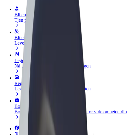
Bli en sjåfør
Tjen penger på egne vilkår
Bli et leveringsbud
Lever mat og få betalt ukentlig
Legg til en restaurant eller butikk
Nå ut til flere kunder og øk inntjeningen
Registrer deg som flåteeier
Legg til flåten din i Bolt og øk inntekten
Bolt for Business
Bolt-produkter og tjenester oppskalert for virksomheten din