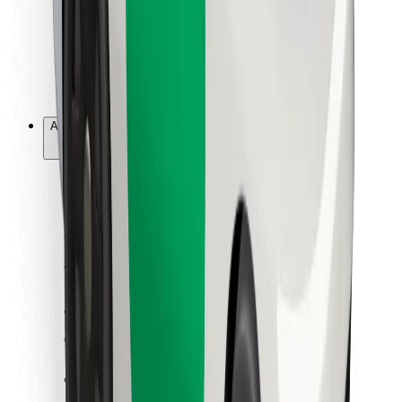
Bolt Food
For flåteeiere
For restauranter
Bolt for Business
Annet
Leverandører
Vilkår og betingelser
Informasjonskapsler
Sikkerhet
Få en tur på minutter!
Last ned Bolt-appen
Finn yndlingsmaten din!