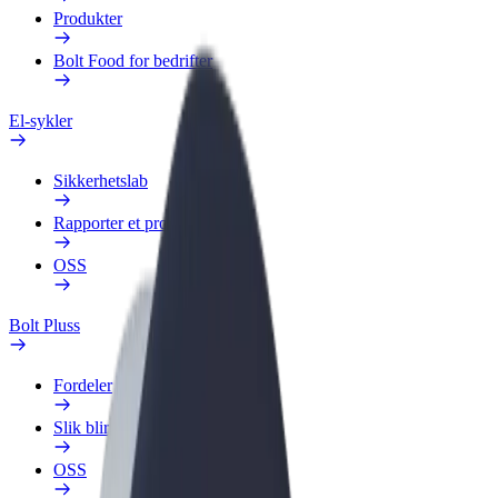
Produkter
Bolt Food for bedrifter
El-sykler
Sikkerhetslab
Rapporter et problem
OSS
Bolt Pluss
Fordeler
Slik blir du med
OSS