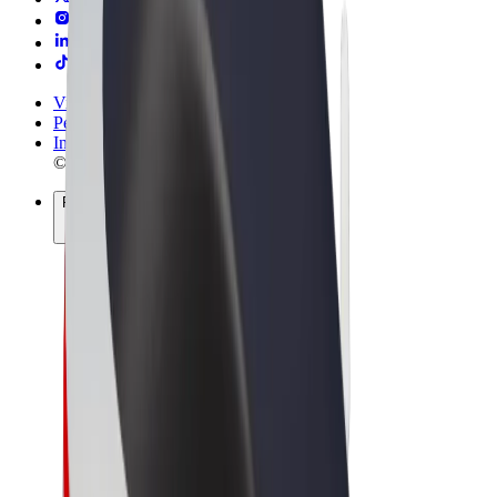
Vilkår og betingelser
Personvern
Informasjonskapsler
© 2026 Bolt Technology OÜ
Produkter
Turer
Sparkesykler
Bolt Market
Bolt Food
Bolt Drive
Bolt for Business
El-sykler