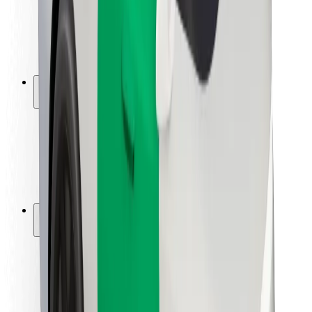
Sjåførsikkerhet
Sikkerhet for sparkesykler
Sikkerhetslab
Byer
Steder
Byløsninger
Flyplasser
Bolt-ladestasjoner
Brukerstøtte
For passasjerer
For sjåfører
For leveringsbud