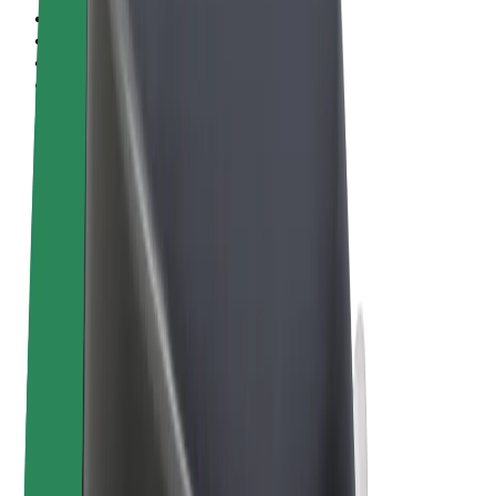
Vilkår og betingelser
Personvern
Informasjonskapsler
© 2026 Bolt Technology OÜ
Produkter
Turer
Sparkesykler
Bolt Market
Bolt Food
Bolt Drive
Bolt for Business