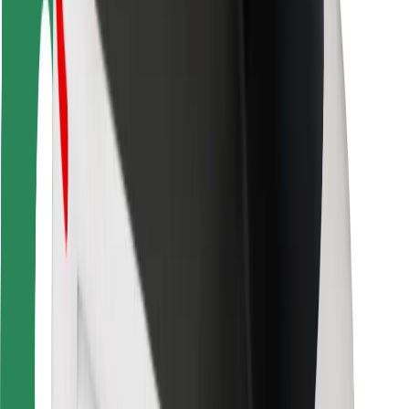
For leveringsbud
Bolt Food
For flåteeiere
For restauranter
Bolt for Business
Annet
Leverandører
Vilkår og betingelser
Informasjonskapsler
Sikkerhet
Få en tur på minutter!
Last ned Bolt-appen