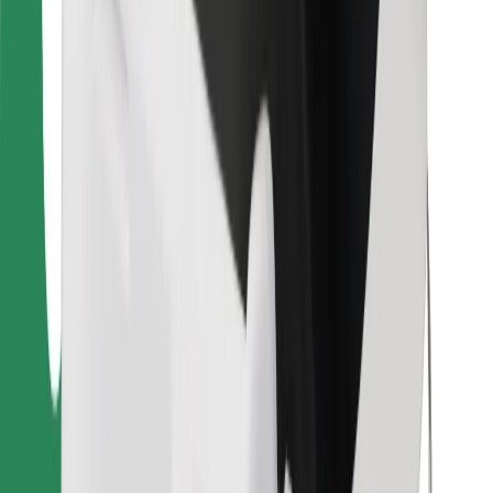
Finn yndlingsmaten din!
Last ned Bolt Food-appen