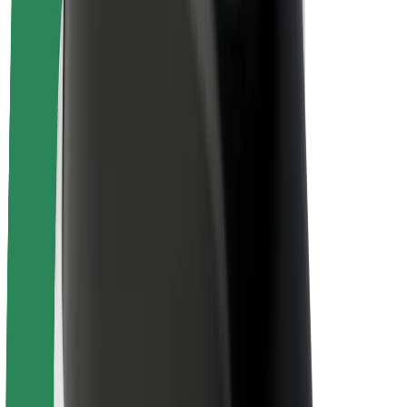
Om Bolt
Bærekraft hos Bolt
Prosjekt Zero
Blogg
Nyhetsrom
Retningslinjer for varemerke
Oppdrag
Investorrelasjoner
Ledelse
Merkevare
Media
Urban Fund
Sikkerhet