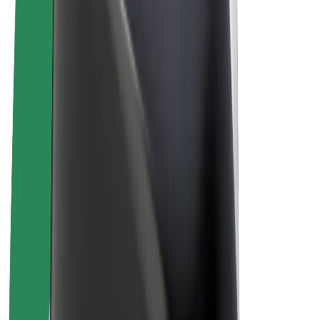
El-sykler
Bolt Pluss
Tjen med Bolt
Sjåfører
Sjåførinntekter
Leveringsbud
Inntekter for leveringsbud
Bolt Food-partnere
Flåter
Franchiser
Bedrift
Karrierer