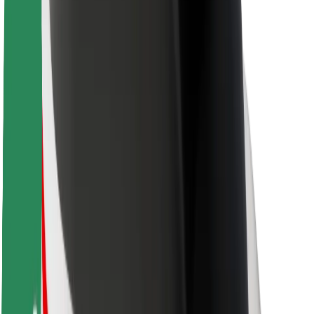
Sikkerhet for passasjer
Sjåførsikkerhet
Sikkerhet for sparkesykler
Sikkerhetslab
Byer
Steder
Byløsninger
Flyplasser
Bolt-ladestasjoner
Brukerstøtte
For passasjerer
For sjåfører