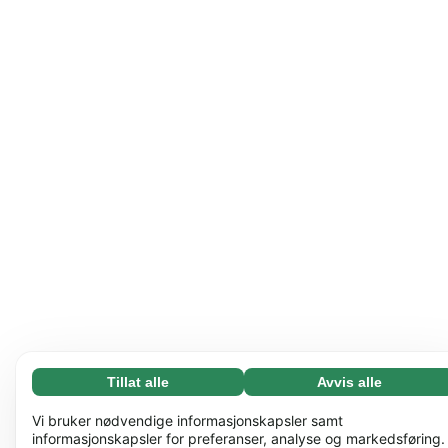
Tillat alle
Avvis alle
Nødvending (65)
Nødvendige informasjonskapsler bidrar til å gjøre
Les mer
Vi bruker nødvendige informasjonskapsler samt
nettstedet vårt nyttig ved å aktivere grunnleggende
informasjonskapsler for preferanser, analyse og markedsføring.