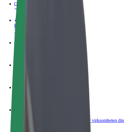
OSS
Bli en sjåfør
Tjen penger på egne vilkår
Bli et leveringsbud
Lever mat og få betalt ukentlig
Legg til en restaurant eller butikk
Nå ut til flere kunder og øk inntjeningen
Registrer deg som flåteeier
Legg til flåten din i Bolt og øk inntekten
Bolt for Business
Bolt-produkter og tjenester oppskalert for virksomheten din