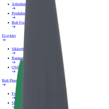
Arbeidsprofil
Produkter
Bolt Food for bedrifter
El-sykler
Sikkerhetslab
Rapporter et problem
OSS
Bolt Pluss
Fordeler
Slik blir du med