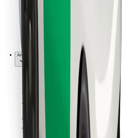
For leveringsbud
Bolt Food
For flåteeiere
For restauranter
Bolt for Business
Annet
Leverandører
Vilkår og betingelser
Informasjonskapsler
Sikkerhet
Få en tur på minutter!
Last ned Bolt-appen