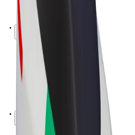
El-sykler
Bolt Pluss
Tjen med Bolt
Sjåfører
Sjåførinntekter
Leveringsbud
Inntekter for leveringsbud
Bolt Food-partnere
Flåter
Franchiser
Bedrift
Karrierer