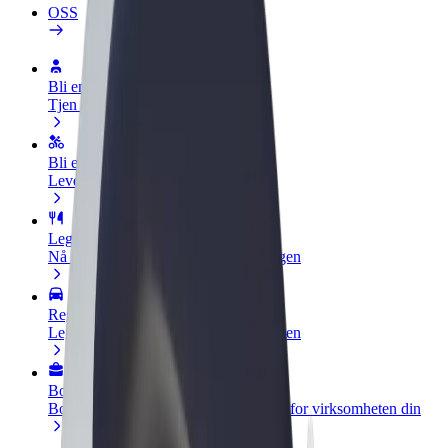
OSS
Bli en sjåfør
Tjen penger på egne vilkår
Bli et leveringsbud
Lever mat og få betalt ukentlig
Legg til en restaurant eller butikk
Nå ut til flere kunder og øk inntjeningen
Registrer deg som flåteeier
Legg til flåten din i Bolt og øk inntekten
Bolt for Business
Bolt-produkter og tjenester oppskalert for virksomheten din