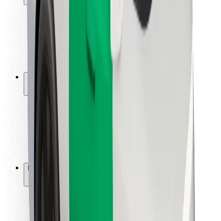
Sikkerhet for passasjer
Sjåførsikkerhet
Sikkerhet for sparkesykler
Sikkerhetslab
Byer
Steder
Byløsninger
Flyplasser
Bolt-ladestasjoner
Brukerstøtte
For passasjerer
For sjåfører