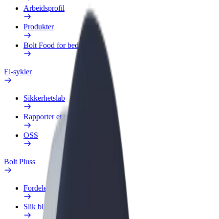
Arbeidsprofil
Produkter
Bolt Food for bedrifter
El-sykler
Sikkerhetslab
Rapporter et problem
OSS
Bolt Pluss
Fordeler
Slik blir du med