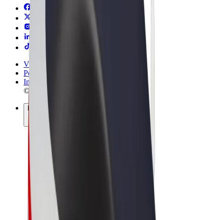
Vilkår og betingelser
Personvern
Informasjonskapsler
© 2026 Bolt Technology OÜ
Produkter
Turer
Sparkesykler
Bolt Market
Bolt Food
Bolt Drive
Bolt for Business