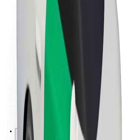
Om Bolt
Bærekraft hos Bolt
Prosjekt Zero
Blogg
Nyhetsrom
Retningslinjer for varemerke
Oppdrag
Investorrelasjoner
Ledelse
Merkevare
Media
Urban Fund
Sikkerhet