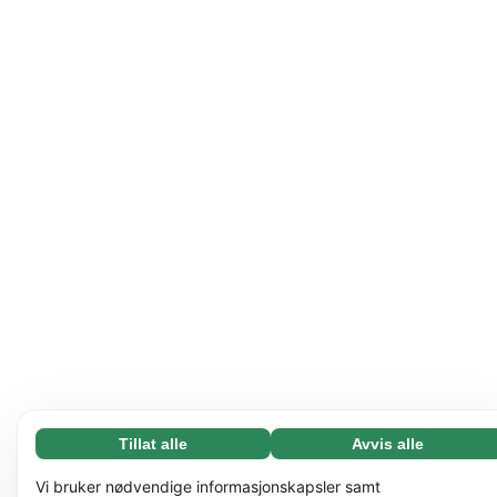
Tillat alle
Avvis alle
Nødvending (65)
Nødvendige informasjonskapsler bidrar til å gjøre
Les mer
Vi bruker nødvendige informasjonskapsler samt