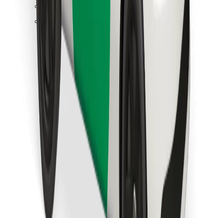
Finn yndlingsmaten din!
Last ned Bolt Food-appen