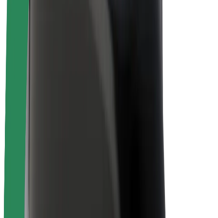
Om Bolt
Bærekraft hos Bolt
Prosjekt Zero
Blogg
Nyhetsrom
Retningslinjer for varemerke
Oppdrag
Investorrelasjoner
Ledelse
Merkevare
Media
Urban Fund
Sikkerhet