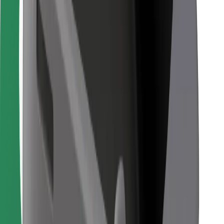
Finn yndlingsmaten din!
Last ned Bolt Food-appen