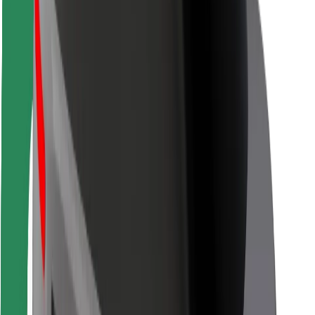
For leveringsbud
Bolt Food
For flåteeiere
For restauranter
Bolt for Business
Annet
Leverandører
Vilkår og betingelser
Informasjonskapsler
Sikkerhet
Få en tur på minutter!
Last ned Bolt-appen