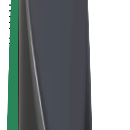
Vilkår og betingelser
Personvern
Informasjonskapsler
© 2026 Bolt Technology OÜ
Produkter
Turer
Sparkesykler
Bolt Market
Bolt Food
Bolt Drive
Bolt for Business