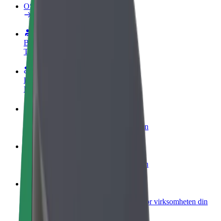
OSS
Bli en sjåfør
Tjen penger på egne vilkår
Bli et leveringsbud
Lever mat og få betalt ukentlig
Legg til en restaurant eller butikk
Nå ut til flere kunder og øk inntjeningen
Registrer deg som flåteeier
Legg til flåten din i Bolt og øk inntekten
Bolt for Business
Bolt-produkter og tjenester oppskalert for virksomheten din