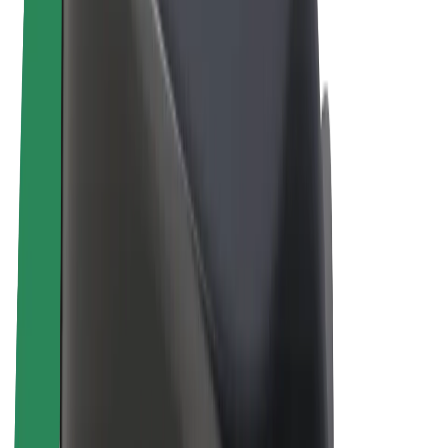
El-sykler
Bolt Pluss
Tjen med Bolt
Sjåfører
Sjåførinntekter
Leveringsbud
Inntekter for leveringsbud
Bolt Food-partnere
Flåter
Franchiser
Bedrift
Karrierer