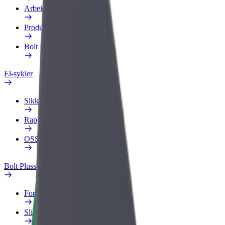
Arbeidsprofil
Produkter
Bolt Food for bedrifter
El-sykler
Sikkerhetslab
Rapporter et problem
OSS
Bolt Pluss
Fordeler
Slik blir du med