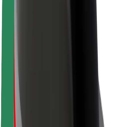
Sikkerhet for passasjer
Sjåførsikkerhet
Sikkerhet for sparkesykler
Sikkerhetslab
Byer
Steder
Byløsninger
Flyplasser
Bolt-ladestasjoner
Brukerstøtte
For passasjerer
For sjåfører