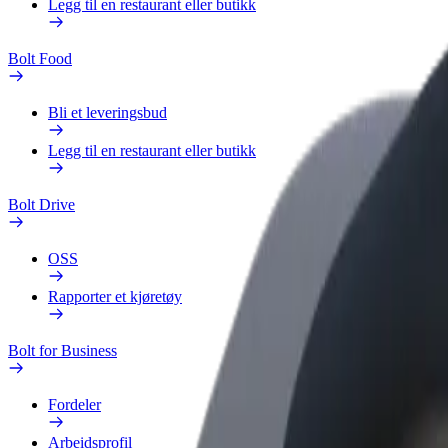
Legg til en restaurant eller butikk
Bolt Food
Bli et leveringsbud
Legg til en restaurant eller butikk
Bolt Drive
OSS
Rapporter et kjøretøy
Bolt for Business
Fordeler
Arbeidsprofil