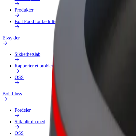
Produkter
Bolt Food for bedrifter
El-sykler
Sikkerhetslab
Rapporter et problem
OSS
Bolt Pluss
Fordeler
Slik blir du med
OSS