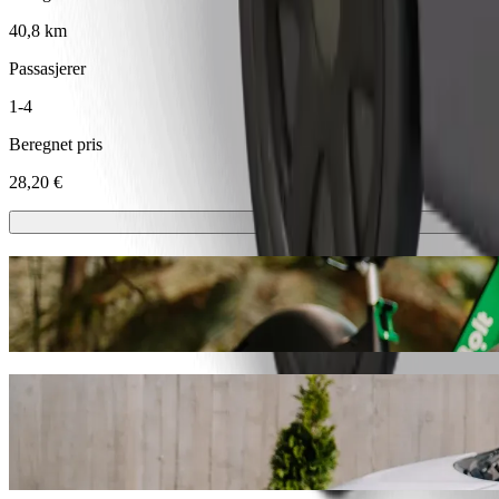
40,8 km
Passasjerer
1-4
Beregnet pris
28,20 €
Sparkesykler eller el-sykler
Kom deg rundt i Tauragė med sparkesykler eller el-sykler
Last ned Bolt-appen
Reis fra Pagėgiai til Joniškės sodai med B
Vi anbefaler at du velger Bolt samkjøring hvis du leter etter den best
vi det perfekte kjøretøyet til deg.
Last ned Bolt-appen