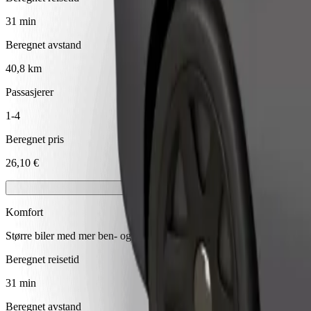
31 min
Beregnet avstand
40,8 km
Passasjerer
1-4
Beregnet pris
26,10 €
Komfort
Større biler med mer ben- og oppbevaringsplass
Beregnet reisetid
31 min
Beregnet avstand