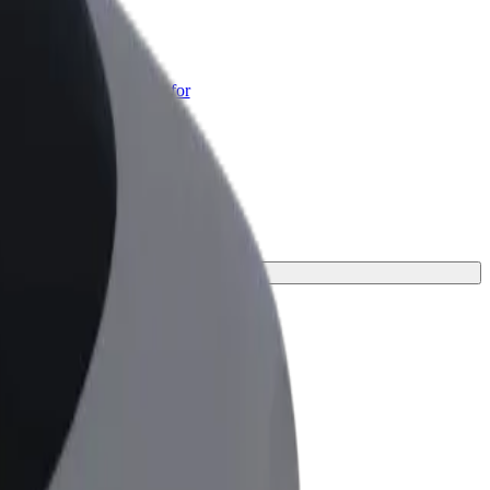
ness
r og tjenester oppskalert for
 din