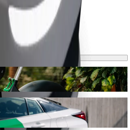
 ca. 31 min og koster omtrent 26,10 € EUR. Uansett hva som skjer finner