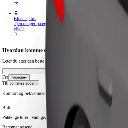
Bli en sjåfør
Bli et leveringsbud
Legg til en r
Tjen penger på egne
Lever mat og få betalt
Nå ut til fle
vilkår
ukentlig
inntjeningen
Hvordan komme seg fra Pagėgiai til Joniškės sodai
Leter du etter den beste måten å reise fra Pagėgiai til Joniškės sodai? 
Fra
Pagėgiai
Til
Joniškės sodai
Komfort og bekvemmelighet er bare noen trykk unna!
Bolt
Pålitelige turer i vanlige, mellomstore biler.
Beregnet reisetid