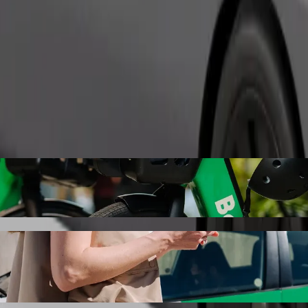
Bestill tur
olt samkjøring
e prisen for å reise til Joniškės sodai. Ved å bruke Bolt tar denne turen