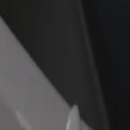
estaurant eller butikk
Registrer deg som flåteeier
Bolt for Busi
re kunder og øk
Legg til flåten din i Bolt og øk
Bolt-produkte
inntekten
virksomheten
Utforsk tjenestene våre og finn den perfekte turen.
Last ned appen