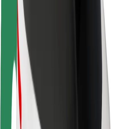
Bezpieczeństwo pasażerów
Bezpieczeństwo kierowców
Bezpieczna jazda na hulajnogach
Laboratorium bezpieczeństwa
Miasta
Lokalizacje
Rozwiązania dla miast
Lotniska
Stacje ładowania Bolt
Pomoc
Dla pasażerów
Dla kierowców