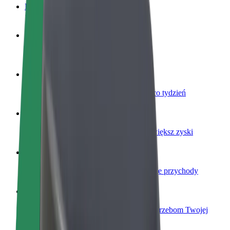
Baza wiedzy
Zostań kierowcą
Zarabiaj na swoich warunkach
Zostań dostawcą
Dostarczaj jedzenie i otrzymuj wypłatę co tydzień
Dodaj swoją restaurację lub sklep
Dotrzyj do większej liczby klientów i zwiększ zyski
Zarejestruj się jako właściciel floty
Dodaj swoją flotę do Bolt i zwiększ swoje przychody
Bolt for Business
Produkty i usługi Bolt odpowiadające potrzebom Twojej
firmy