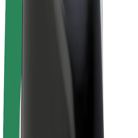
Bolt for Business
Rowery elektryczne
Bolt Plus
Zarabiaj z Bolt
Kierowcy
Zarobki kierowcy
Kurierzy
Zarobki kuriera
Partnerzy Bolt Food
Floty
Franczyza
O nas