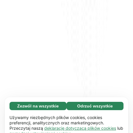
Zezwól na wszystkie
Odrzuć wszystkie
Konieczne (65)
Konieczne pliki cookie pomagają usprawnić
Dowiedz się więcej
Używamy niezbędnych plików cookies, cookies
działanie naszej strony internetowej i jej
preferencji, analitycznych oraz marketingowych.
Przeczytaj naszą
deklarację dotyczącą plików cookies
lub
podstawowych funkcji np. nawigacji strony.
Preferencyjne (17)