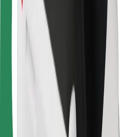
Dla dostawców
Bolt Food
Dla właścicieli floty
Dla restauracji
Bolt for Business
Inna
Dostawcy
Ogólne Warunki
Pliki cookie
Bezpieczeństwo
Zamów przejazd w kilka minut!
Pobierz aplikację Bolt