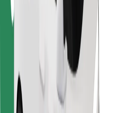
Znajdź swoje ulubione jedzenie!
Pobierz aplikację Bolt Food