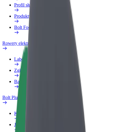
Profil służbowy
Produkty
Bolt Food dla firm
Rowery elektryczne
Laboratorium bezpieczeństwa
Zgłoś problem
Baza wiedzy
Bolt Plus
Korzyści
Jak dołączyć