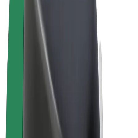
Ogólne Warunki
Prywatność
Pliki cookie
© 2026 Bolt Technology OÜ
Produkty
Przejazdy
Hulajnogi elektryczne
Bolt Market
Bolt Food
Bolt Drive