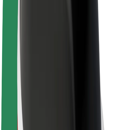
Kariera
O firmie Bolt
Zrównoważony rozwój w Bolt
Projekt Zero
Blog
Biuro prasowe
Wytyczne dotyczące marki
Misja
Relacje inwestorskie
Zespół zarządzający
Marka
Media
Fundusz Miejski
Bezpieczeństwo