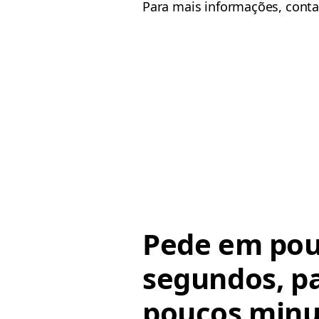
Para mais informações, contac
Pede em po
segundos, p
poucos minu