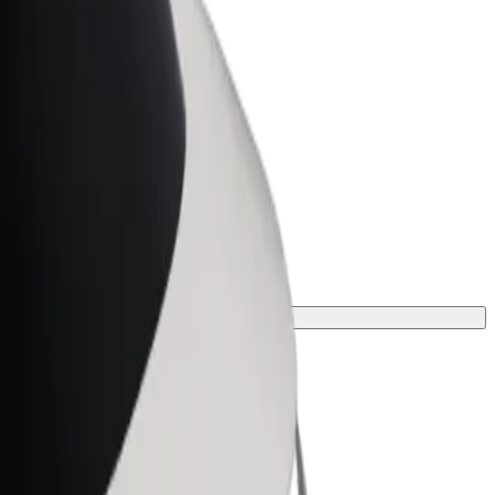
Bolt for Business
ar
Produtos da Bolt ajustados à sua
empresa
da à tua viagem.