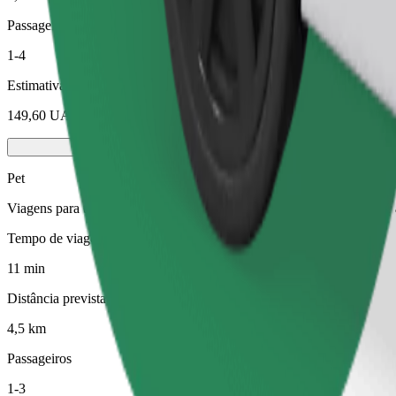
Passageiros
1-4
Estimativa de preço
149,60 UAH
Pet
Viagens para ti e para o teu animal de estimação. Os cães têm de usa
Tempo de viagem previsto
11 min
Distância prevista
4,5 km
Passageiros
1-3