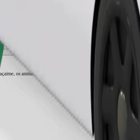
Pedir viagem
r açaime, os animais pequenos precisam de transportadora e os bancos tê