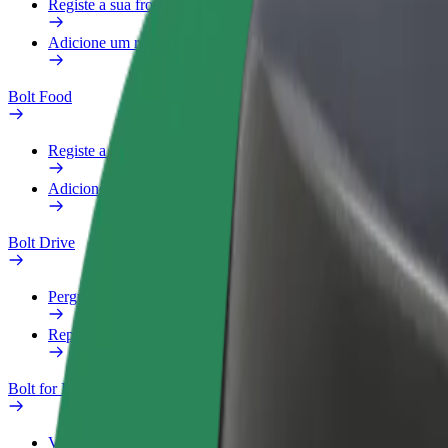
Registe a sua frota
Adicione um restaurante ou loja
Bolt Food
Registe a sua frota
Adicione um restaurante ou loja
Bolt Drive
Perguntas Frequentes
Reportar um veículo
Bolt for Business
Vantagens