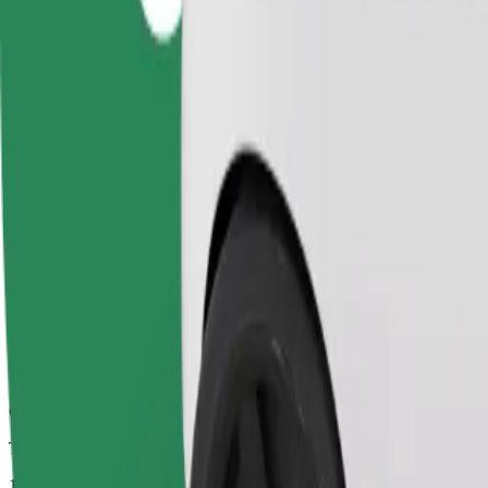
Viagens confiáveis em carros médios do dia a dia.
Tempo de viagem previsto
11 min
Distância prevista
4,5 km
Passageiros
1-4
Estimativa de preço
142,30 UAH
Business
Carros maiores com mais arrumação e espaço para pernas
Tempo de viagem previsto
11 min