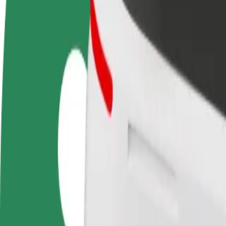
FAQ
Torne-se motorista
Registe a sua frota de estafetas
Adici
Ganhe dinheiro quando
Ganhe dinheiro a entregar
Chegu
quiser
refeições
vend
Como ir de Театральна площа a Кемпінг
À procura da melhor forma de fazer o percurso Театральна площа—Ке
De
Театральна площа
Para
Кемпінг
Conveniência e conforto a poucos cliques de distância!
Bolt