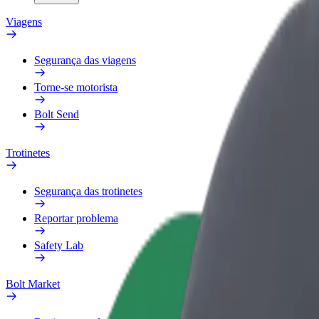
Viagens
Segurança das viagens
Torne-se motorista
Bolt Send
Trotinetes
Segurança das trotinetes
Reportar problema
Safety Lab
Bolt Market