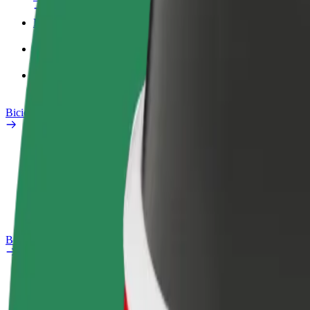
Perfil Fiscal
Produtos
Bolt Food para empresas
Bicicletas
Safety Lab
Reportar problema
Perguntas Frequentes
Bolt Plus
Vantagens
Como subscrever