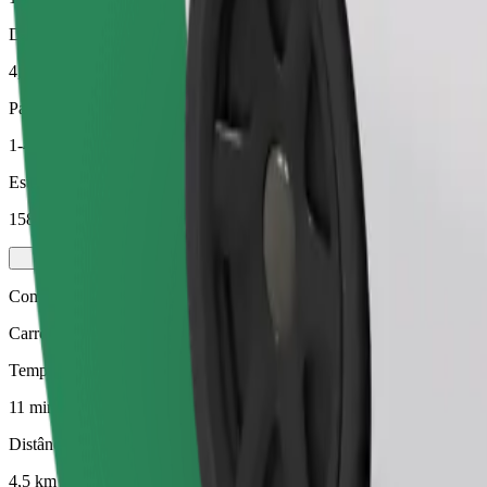
Distância prevista
4,5 km
Passageiros
1-4
Estimativa de preço
158,20 UAH
Comfort
Carros maiores com mais arrumação e espaço para pernas
Tempo de viagem previsto
11 min
Distância prevista
4,5 km