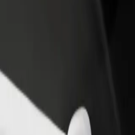
one um restaurante ou loja
Registe-se como gestor de frota
e a mais clientes e aumente as
Adicione a sua frota à Bolt para ganh
as
mais
мпінг? Explora os nossos serviços e descobre a solução mais adequa
Instalar app