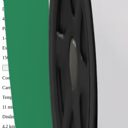
Distância prevista
4,2 km
Passageiros
1-4
Estimativa de preço
150,90 UAH
Comfort
Carros maiores com mais arrumação e espaço para pernas
Tempo de viagem previsto
11 min
Distância prevista
4,2 km