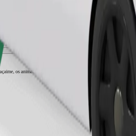
Pedir viagem
r açaime, os animais pequenos precisam de transportadora e os bancos tê