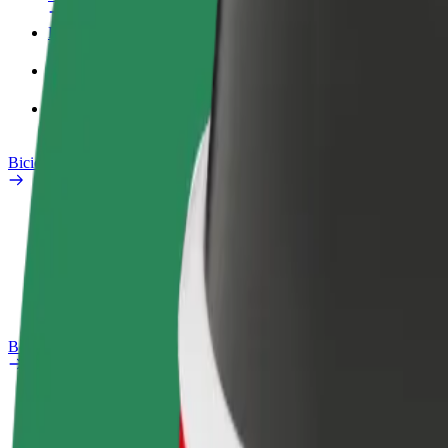
Perfil Fiscal
Produtos
Bolt Food para empresas
Bicicletas
Safety Lab
Reportar problema
Perguntas Frequentes
Bolt Plus
Vantagens
Como subscrever