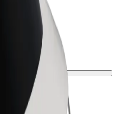
Bolt for Business
ar
Produtos da Bolt ajustados à sua
empresa
ção mais adequada à tua viagem.