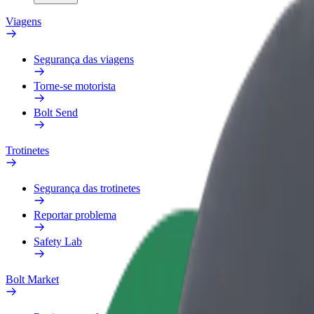
Viagens
Segurança das viagens
Torne-se motorista
Bolt Send
Trotinetes
Segurança das trotinetes
Reportar problema
Safety Lab
Bolt Market