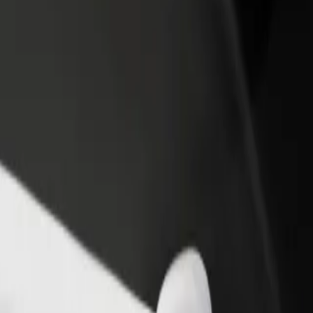
one um restaurante ou loja
Registe-se como gestor de frota
e a mais clientes e aumente as
Adicione a sua frota à Bolt para ganh
as
mais
центр
іпермаркет "Епіцентр? Explora os nossos serviços e descobre a solu
Instalar app