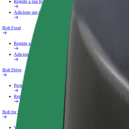
Registe a sua frota
Adicione um restaurante ou loja
Bolt Food
Registe a sua frota
Adicione um restaurante ou loja
Bolt Drive
Perguntas Frequentes
Reportar um veículo
Bolt for Business
Vantagens