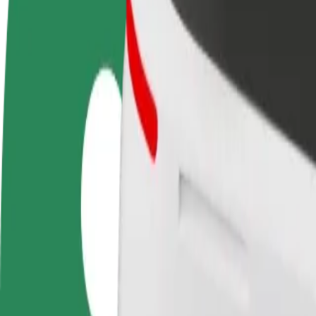
FAQ
Torne-se motorista
Registe a sua frota de estafetas
Adici
Ganhe dinheiro quando
Ganhe dinheiro a entregar
Chegu
quiser
refeições
vend
Como ir de Театральна площа a Гіпермаркет "Епі
À procura da melhor forma de fazer o percurso Театральна площа—Г
De
Театральна площа
Para
Гіпермаркет "Епіцентр
Conveniência e conforto a poucos cliques de distância!
Bolt