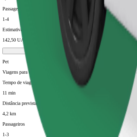
Passageiros
1-4
Estimativa de preço
142,50 UAH
Pet
Viagens para ti e para o teu animal de estimação. Os cães têm de usa
Tempo de viagem previsto
11 min
Distância prevista
4,2 km
Passageiros
1-3