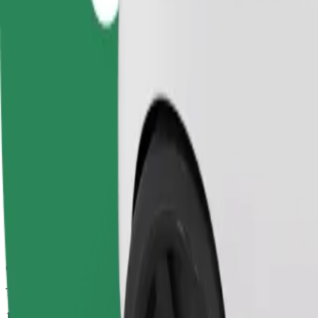
Viagens confiáveis em carros médios do dia a dia.
Tempo de viagem previsto
11 min
Distância prevista
4,2 km
Passageiros
1-4
Estimativa de preço
136,10 UAH
Business
Carros maiores com mais arrumação e espaço para pernas
Tempo de viagem previsto
11 min