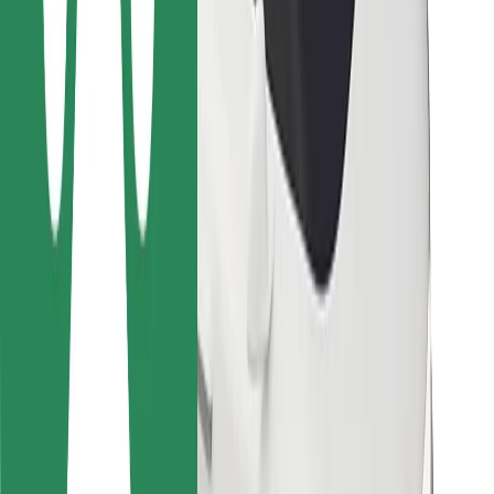
Para estafetas
Bolt Food
Para gestores de frota
Para restaurantes
Bolt for Business
Outros
Fornecedores
Termos & Condições
Cookies
Segurança
Uma viagem em poucos minutos!
Instalar app da Bolt