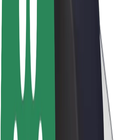
Sobre a Bolt
Sustentabilidade na Bolt
Projeto Zero
Blog
Sala de imprensa
Diretrizes da marca
Missão
Relações com investidores
Liderança
Marca
Imprensa
Fundo Urbano
Segurança