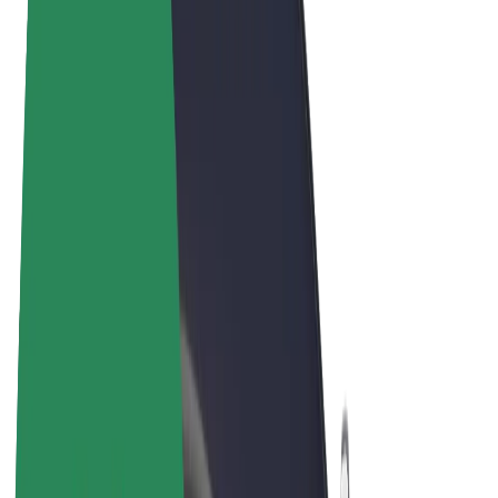
Termos & Condições
Privacidade
Cookies
© 2026 Bolt Technology OÜ
Produtos
Viagens
Trotinetes
Bolt Market
Bolt Food
Bolt Drive
Bolt for Business