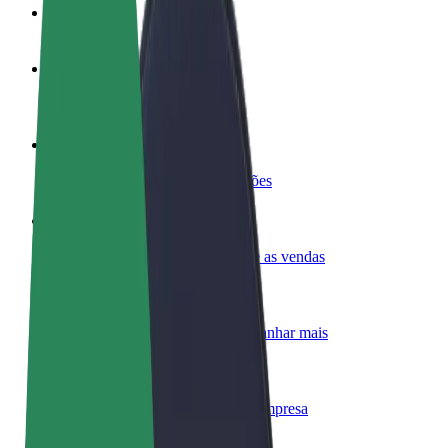
FAQ
Torne-se motorista
Ganhe dinheiro quando quiser
Registe a sua frota de estafetas
Ganhe dinheiro a entregar refeições
Adicione um restaurante ou loja
Chegue a mais clientes e aumente as vendas
Registe-se como gestor de frota
Adicione a sua frota à Bolt para ganhar mais
Bolt for Business
Produtos da Bolt ajustados à sua empresa