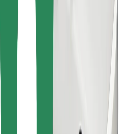
Encontra o teu prato favorito!
Instalar app da Bolt Food