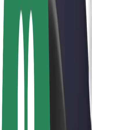
Bicicletas
Bolt Plus
Ganhe com a Bolt
Motoristas
Ganhos de motorista
Estafetas
Ganhos de estafeta
Comerciantes Bolt Food
Frotas
Franchises
Empresa
Carreiras