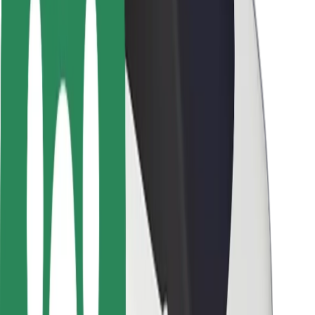
Segurança dos passageiros
Segurança dos motoristas
Segurança das trotinetes
Safety Lab
Cidades
Localizações
Soluções para as cidades
Aeroportos
Estações de carregamento da Bolt
Ajuda
Para passageiros
Para motoristas