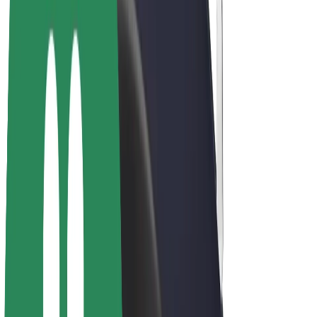
Bicicletas
Bolt Plus
Ganhe com a Bolt
Motoristas
Ganhos de motorista
Estafetas
Ganhos de estafeta
Comerciantes Bolt Food
Frotas
Franchises
Empresa
Carreiras