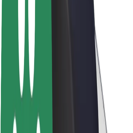
Sobre a Bolt
Sustentabilidade na Bolt
Projeto Zero
Blog
Sala de imprensa
Diretrizes da marca
Missão
Relações com investidores
Liderança
Marca
Imprensa
Fundo Urbano
Segurança