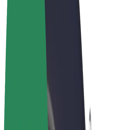
Termos & Condições
Privacidade
Cookies
© 2026 Bolt Technology OÜ
Produtos
Viagens
Trotinetes
Bolt Market
Bolt Food
Bolt Drive
Bolt for Business