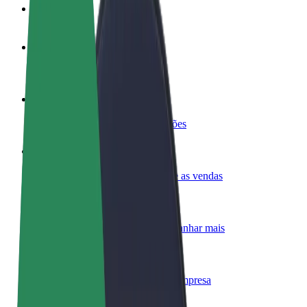
FAQ
Torne-se motorista
Ganhe dinheiro quando quiser
Registe a sua frota de estafetas
Ganhe dinheiro a entregar refeições
Adicione um restaurante ou loja
Chegue a mais clientes e aumente as vendas
Registe-se como gestor de frota
Adicione a sua frota à Bolt para ganhar mais
Bolt for Business
Produtos da Bolt ajustados à sua empresa