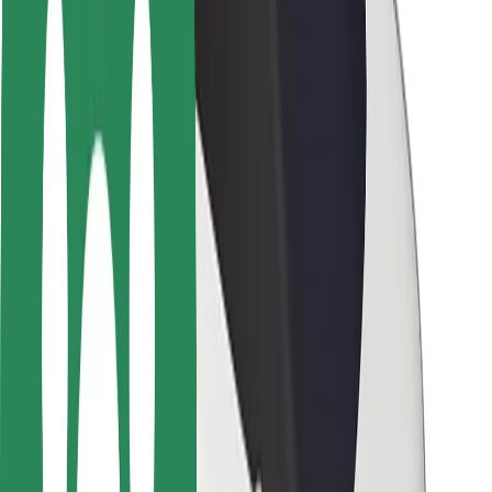
Segurança dos passageiros
Segurança dos motoristas
Segurança das trotinetes
Safety Lab
Cidades
Localizações
Soluções para as cidades
Aeroportos
Estações de carregamento da Bolt
Ajuda
Para passageiros
Para motoristas