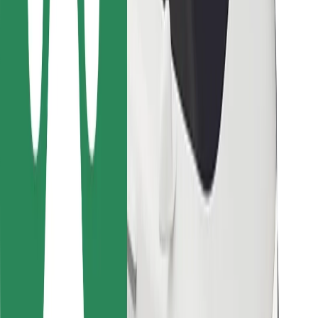
Para estafetas
Bolt Food
Para gestores de frota
Para restaurantes
Bolt for Business
Outros
Fornecedores
Termos & Condições
Cookies
Segurança
Uma viagem em poucos minutos!
Instalar app da Bolt