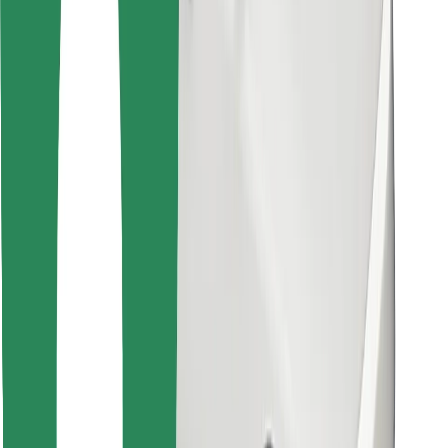
Encontra o teu prato favorito!
Instalar app da Bolt Food