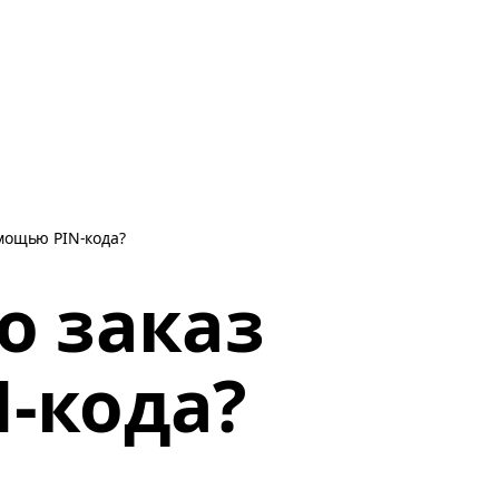
омощью PIN-кода?
о заказ
-кода?