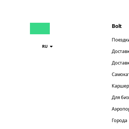
Bolt
Поездк
RU
Достав
Достав
Самока
Каршер
Для би
Аэропо
Города