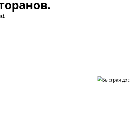
торанов.
d.