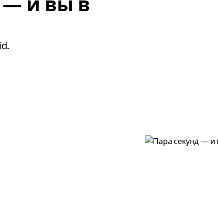
 — и вы в
d.