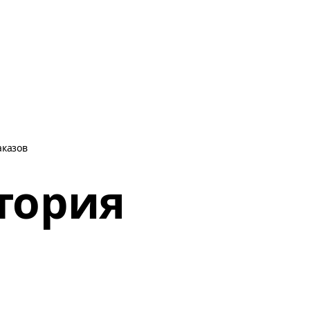
аказов
тория