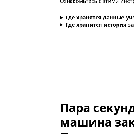
Oзнакомьтесь с этими инст
Где хранятся данные у
Где хранится история з
Пара секун
машина зак