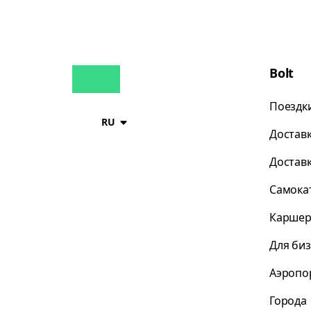
Bolt
Поездк
RU
Достав
Достав
Самока
Каршер
Для би
Аэропо
Города