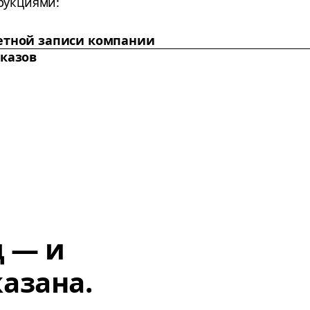
рукциями:
четной записи компании
аказов
д — и
азана.