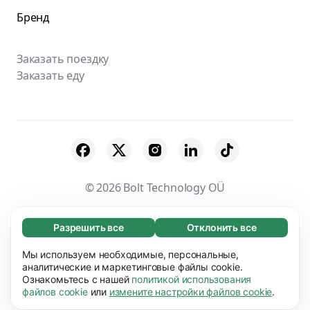
Бренд
Заказать поездку
Заказать еду
© 2026 Bolt Technology OÜ
Поставщики
Пользовательское соглашение
Разрешить все
Отклонить все
Обязательные (65)
Конфиденциальность
Файлы cookies
Эти файлы необходимы для того, чтобы вы
Мы используем необходимые, персональные,
Узнать больше
могли перемещаться по сайту и использовать
аналитические и маркетинговые файлы cookie.
Безопасность
Ознакомьтесь с нашей
политикой использования
его основные функции, например, переход
Предпочтения (17)
файлов cookie
или
измените настройки файлов cookie
.
между страницами. Без них сайт не будет
Благодаря работе файлов этого типа наш сайт
правильно работать.
Подробнее
Узнать больше