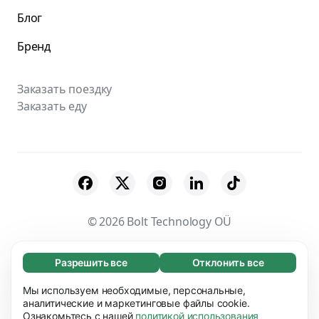
Блог
Бренд
Заказать поездку
Заказать еду
© 2026 Bolt Technology OÜ
Поставщики
Пользовательское соглашение
Разрешить все
Отклонить все
Обязательные (65)
Конфиденциальность
Файлы cookies
Эти файлы необходимы для того, чтобы вы
Мы используем необходимые, персональные,
Узнать больше
могли перемещаться по сайту и использовать
аналитические и маркетинговые файлы cookie.
Безопасность
Ознакомьтесь с нашей
политикой использования
его основные функции, например, переход