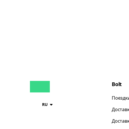
Bolt
Поездк
RU
Достав
Достав