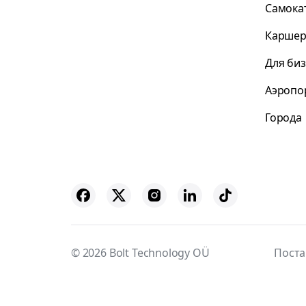
Самока
Каршер
Для би
Аэропо
Города
© 2026 Bolt Technology OÜ
Пост