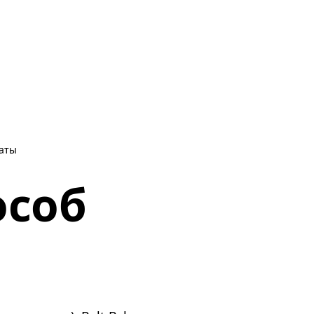
латы
особ