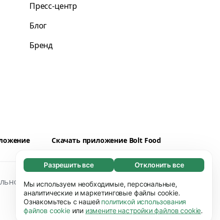
Пресс-центр
Блог
Бренд
иложение
Скачать приложение Bolt Food
Разрешить все
Отклонить все
Обязательные (65)
льность
Файлы cookies
Безопасность
Эти файлы необходимы для того, чтобы вы
Мы используем необходимые, персональные,
Узнать больше
могли перемещаться по сайту и
аналитические и маркетинговые файлы cookie.
Ознакомьтесь с нашей
политикой использования
использовать его основные функции,
Предпочтения (17)
файлов cookie
или
измените настройки файлов cookie
.
например, переход между страницами.