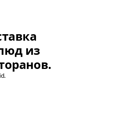
ставка
люд из
торанов.
d.