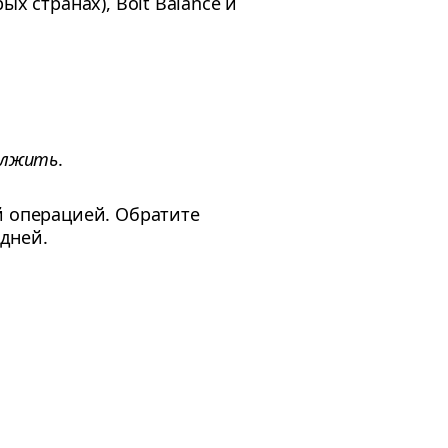
х странах), Bolt Balance и
олжить
.
й операцией. Обратите
дней.