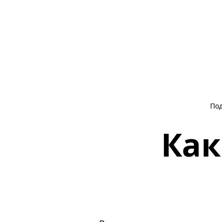
По
Как