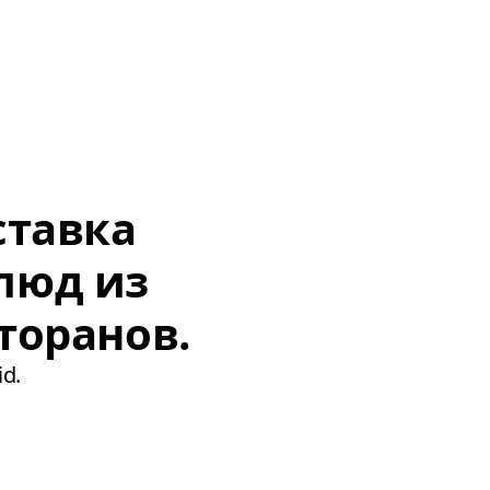
ставка
люд из
торанов.
d.