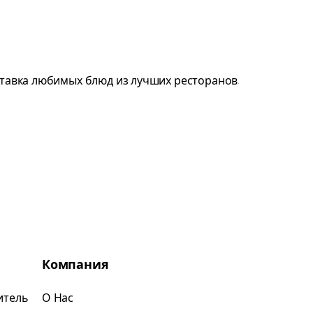
Компания
итель
О Нас