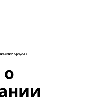
писании средств
 о
сании