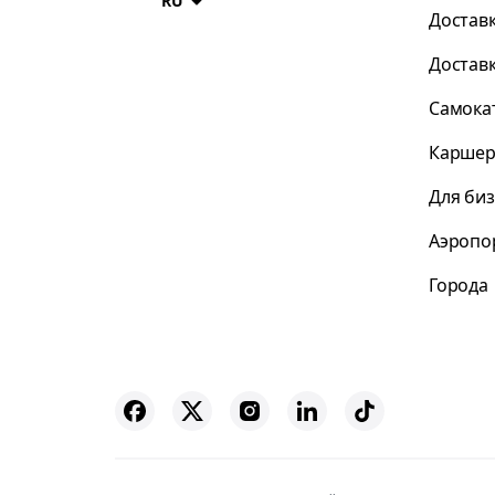
RU
Достав
Достав
Самока
Каршер
Для би
Аэропо
Города