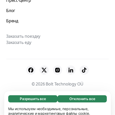
Пресс-центр
Блог
Бренд
Заказать поездку
Заказать еду
© 2026 Bolt Technology OÜ
Поставщики
Пользовательское соглашение
Разрешить все
Отклонить все
Обязательные (65)
Конфиденциальность
Файлы cookies
Эти файлы необходимы для того, чтобы вы
Мы используем необходимые, персональные,
Узнать больше
могли перемещаться по сайту и использовать
аналитические и маркетинговые файлы cookie.