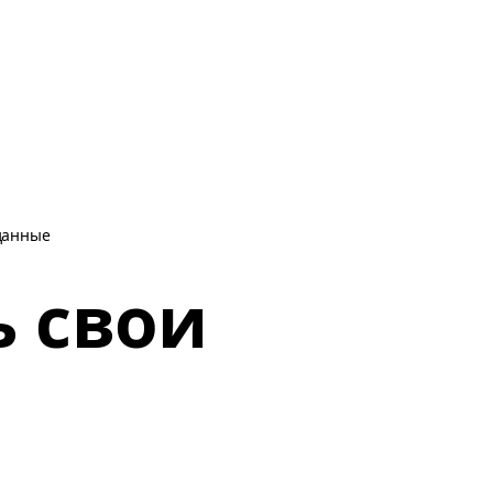
 данные
ь свои