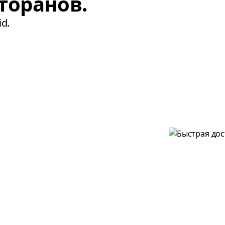
торанов.
d.