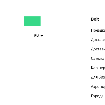
Bolt
Поездк
RU
Достав
Достав
Самока
Каршер
Для би
Аэропо
Города