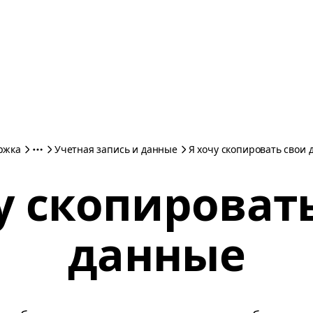
ржка
Учетная запись и данные
Я хочу скопировать свои
у скопироват
данные