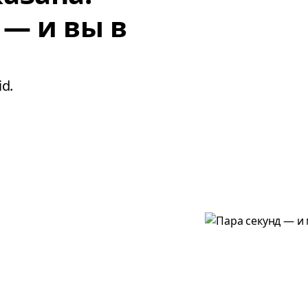
 — и вы в
d.