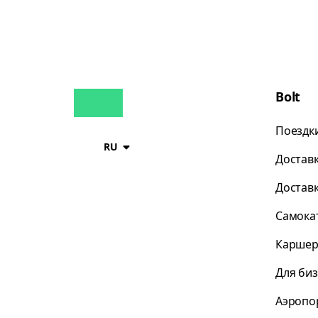
Bolt
Поездк
RU
Достав
Достав
Самока
Каршер
Для би
Аэропо