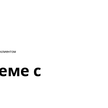
 клиентом
еме с