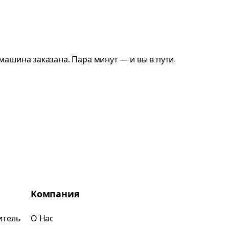
Компания
итель
О Нас