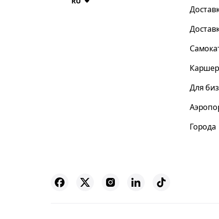
RU
Достав
Достав
Самока
Каршер
Для би
Аэропо
Города