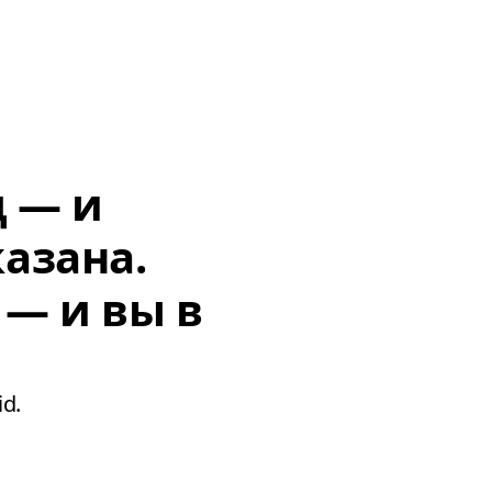
д — и
азана.
 — и вы в
d.