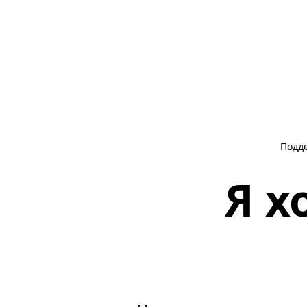
Подд
Я х