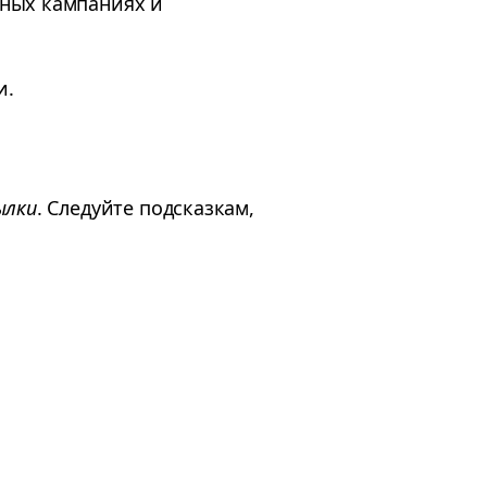
сных кампаниях и
и.
ылки
. Следуйте подсказкам,