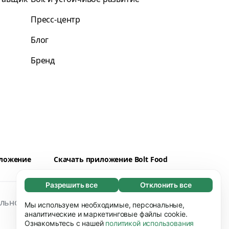
Пресс-центр
Блог
Бренд
иложение
Скачать приложение Bolt Food
Разрешить все
Отклонить все
Обязательные (65)
льность
Файлы cookies
Безопасность
Эти файлы необходимы для того, чтобы вы
Мы используем необходимые, персональные,
Узнать больше
могли перемещаться по сайту и
аналитические и маркетинговые файлы cookie.
Ознакомьтесь с нашей
политикой использования
использовать его основные функции,