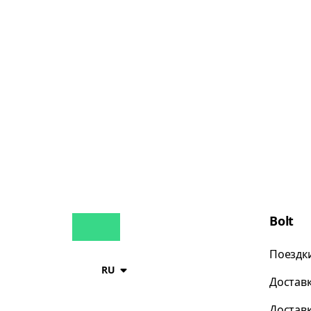
Bolt
Поездк
RU
Достав
Достав