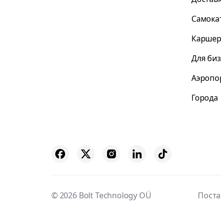
Самока
Каршер
Для би
Аэропо
Города
© 2026 Bolt Technology OÜ
Пост