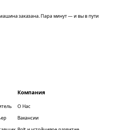
Компания
итель
О Нас
ьер
Вакансии
ставщик
Bolt и устойчивое развитие