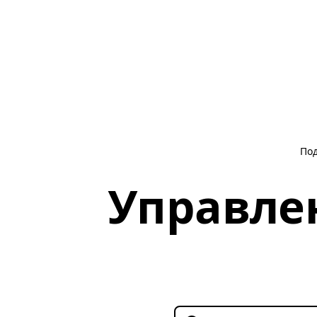
По
Управле