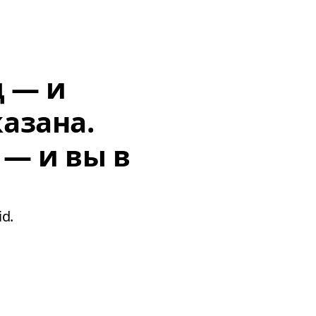
д — и
азана.
 — и вы в
d.