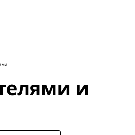
зами
телями и