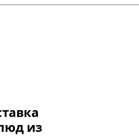
ставка
люд из