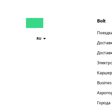
Bolt
Поездк
RU
Достав
Достав
Электр
Каршер
Busines
Аэропо
Города