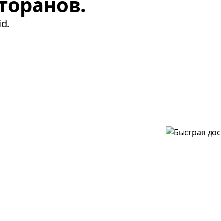
торанов.
d.