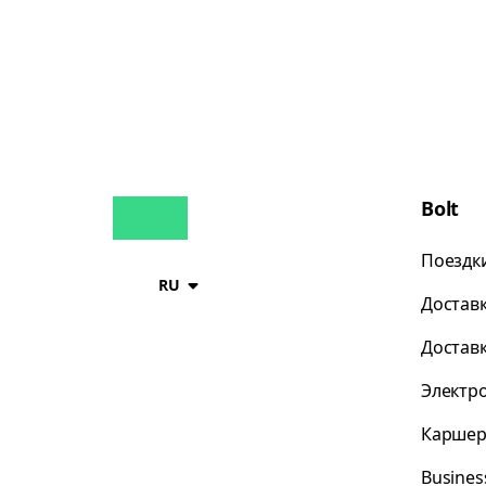
Bolt
Поездк
RU
Достав
Достав
Электр
Каршер
Busines