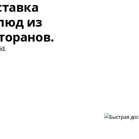
ставка
люд из
торанов.
d.