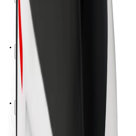
Bezpečnosť cestujúcich
Bezpečnosť vodičov
Bezpečnosť na kolobežkách
Bezpečnostný lab
Mestá
Lokality
Riešenia pre mestá
Letiská
Nabíjacie stanice Bolt
Podpora
Pre cestujúcich
Pre vodičov