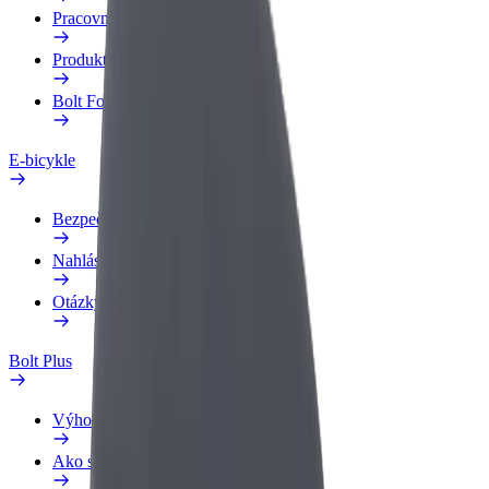
Pracovný profil
Produkty
Bolt Food pre Business
E-bicykle
Bezpečnostný lab
Nahlásiť problém
Otázky
Bolt Plus
Výhody
Ako sa pridať