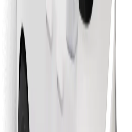
Objavte svoje obľúbené jedlo!
Stiahnite si aplikáciu Bolt Food