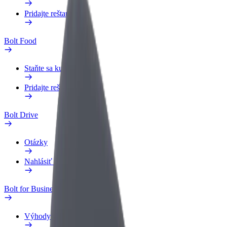
Pridajte reštauráciu
Bolt Food
Staňte sa kuriérom
Pridajte reštauráciu
Bolt Drive
Otázky
Nahlásiť vozidlo
Bolt for Business
Výhody