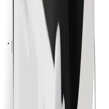
Pre kuriérov
Bolt Food
Pre flotilových partnerov
Pre reštaurácie
Bolt for Business
Iné
Partneri
Podmienky používania
Cookies
Bezpečnosť
Získajte odvoz do pár minút!
Stiahnuť aplikáciu Bolt