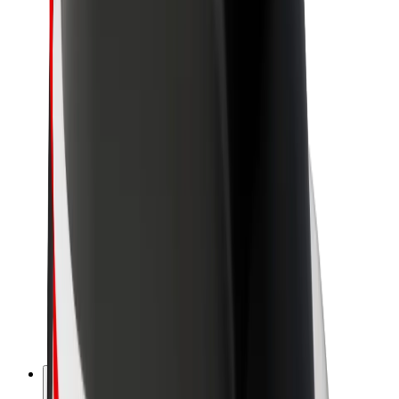
O spoločnosti Bolt
Udržateľnosť v spoločnosti Bolt
Projekt Zero
Blog
Novinky
Smernice pre značku
Naša vízia
Vzťahy s investormi
Vedenie spoločnosti
Značka
Médiá
Mestský fond
Bezpečnosť