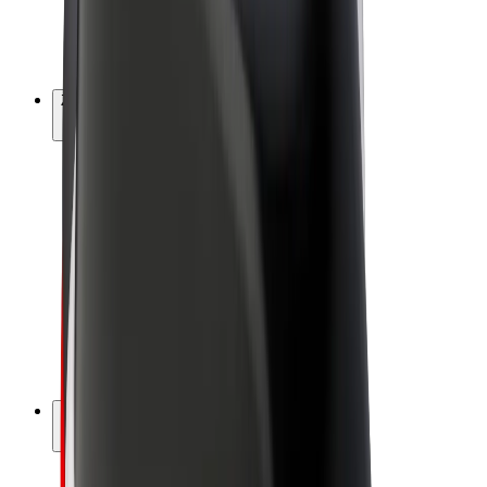
E-bicykle
Bolt Plus
Zarábajte s Boltom
Vodiči
Zárobky partnerských vodičov
Kuriéri
Zárobky partnerských kuriérov
Partneri Bolt Food
Flotily
Franšíza
Spoločnosť
Kariéra