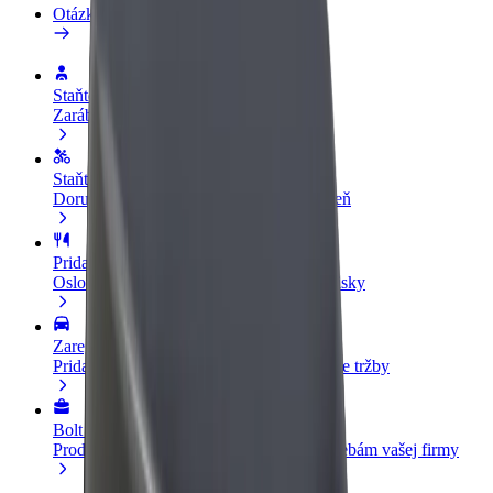
Otázky
Staňte sa vodičom
Zarábajte podľa vlastných pravidiel
Staňte sa kuriérom
Doručujte jedlo a zarábajte si každý týždeň
Pridajte reštauráciu
Oslovte viac zákazníkov a zvýšte svoje zisky
Zaregistrujte sa ako flotilový partner
Pridajte svoju flotilu k Boltu a zvýšte svoje tržby
Bolt for Business
Produkty a služby Bolt prispôsobené potrebám vašej firmy