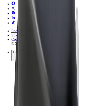
Podmienky používania
Súkromie
Cookies
© 2026 Bolt Technology OÜ
Produkty
Jazdy
Kolobežky
Bolt Market
Bolt Food
Bolt Drive
Bolt for Business