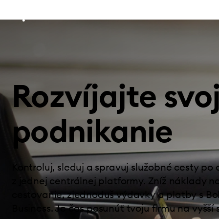
Rozvíjajte svo
podnikanie
Kontroluj, sleduj a spravuj služobné cesty po
z jednej centrálnej platformy. Zníž náklady n
cestovanie, zjednoduš výdavky a platby s Bol
Business. Je čas posunúť tvoju firmu na vyšší 