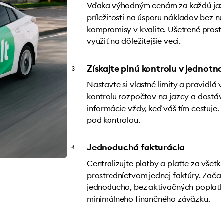
Vďaka výhodným cenám za každú jaz
príležitosti na úsporu nákladov bez nu
kompromisy v kvalite. Ušetrené pros
využiť na dôležitejšie veci.
Získajte plnú kontrolu v jednot
Nastavte si vlastné limity a pravidl
kontrolu rozpočtov na jazdy a dostá
informácie vždy, keď váš tím cestuje.
pod kontrolou.
Jednoduchá fakturácia
Centralizujte platby a plaťte za všet
prostredníctvom jednej faktúry. Zača
jednoducho, bez aktivačných poplat
minimálneho finančného záväzku.