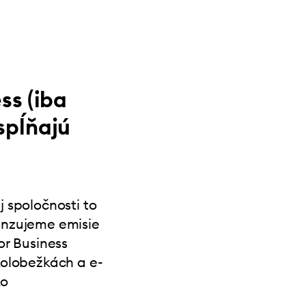
ss (iba
spĺňajú
j spoločnosti to
enzujeme emisie
or Business
kolobežkách a e-
ko