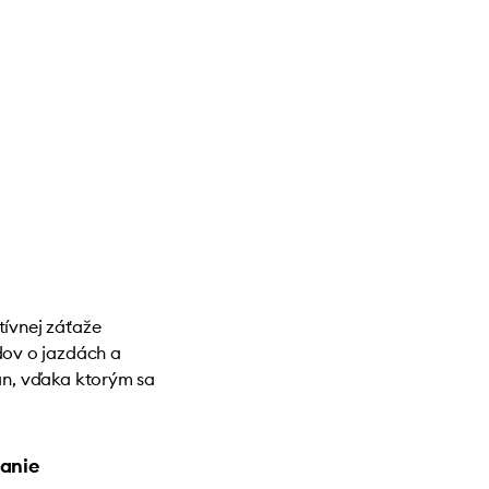
tívnej záťaže
ov o jazdách a
rán, vďaka ktorým sa
.
vanie