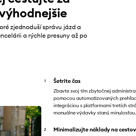
 výhodnejšie
toré zjednoduší správu jázd a
celárii a rýchle presuny až po
Šetrite čas
Zbavte svoj tím zbytočnej administra
pomocou automatizovaných prehľad
integráciou s platformami tretích st
manuálne výdavky stanú minulosťou
Minimalizujte náklady na cesto