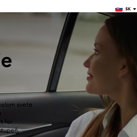
SK
je
 celom svete
a
t for
stupeň.