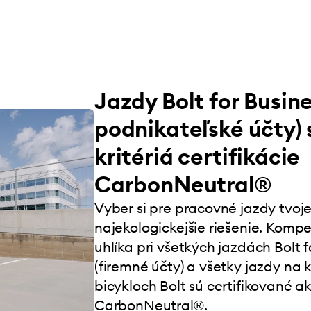
Jazdy Bolt for Busine
podnikateľské účty) 
kritériá certifikácie
CarbonNeutral®
Vyber si pre pracovné jazdy tvoje
najekologickejšie riešenie. Komp
uhlíka pri všetkých jazdách Bolt f
(firemné účty) a všetky jazdy na 
bicykloch Bolt sú certifikované a
CarbonNeutral®.