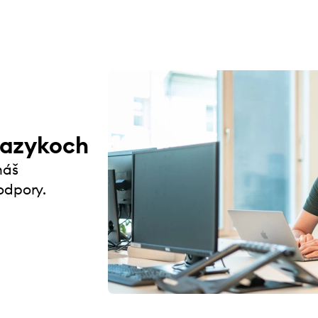
jazykoch
náš
odpory.