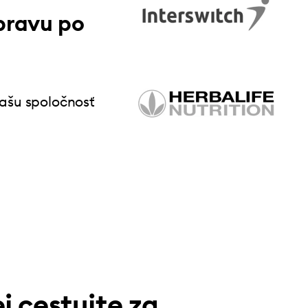
pravu po
vašu spoločnosť
j cestujte za