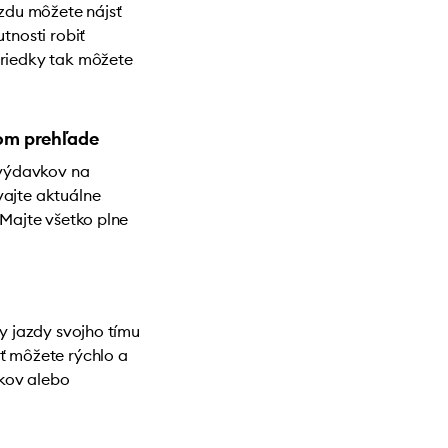
du môžete nájsť
tnosti robiť
triedky tak môžete
nom prehľade
á výdavkov na
vajte aktuálne
 Majte všetko plne
ky jazdy svojho tímu
ť môžete rýchlo a
kov alebo