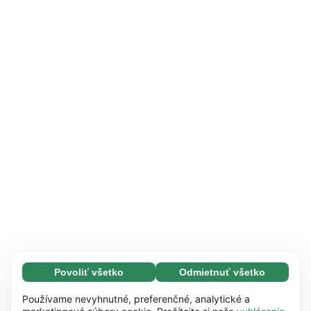
Povoliť všetko
Odmietnuť všetko
Nevyhnutné (65)
Nevyhnutné súbory cookie pomáhajú používať
Zistiť viac
Používame nevyhnutné, preferenčné, analytické a
naše webové stránky vďaka základným