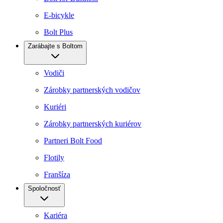
E-bicykle
Bolt Plus
Zarábajte s Boltom
Vodiči
Zárobky partnerských vodičov
Kuriéri
Zárobky partnerských kuriérov
Partneri Bolt Food
Flotily
Franšíza
Spoločnosť
Kariéra