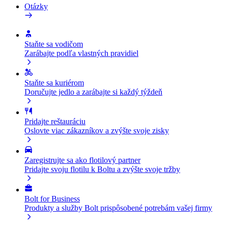
Otázky
Staňte sa vodičom
Zarábajte podľa vlastných pravidiel
Staňte sa kuriérom
Doručujte jedlo a zarábajte si každý týždeň
Pridajte reštauráciu
Oslovte viac zákazníkov a zvýšte svoje zisky
Zaregistrujte sa ako flotilový partner
Pridajte svoju flotilu k Boltu a zvýšte svoje tržby
Bolt for Business
Produkty a služby Bolt prispôsobené potrebám vašej firmy