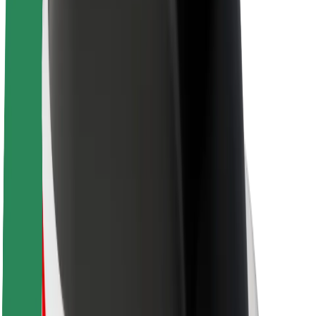
Udržateľnosť v spoločnosti Bolt
Projekt Zero
Blog
Novinky
Smernice pre značku
Naša vízia
Vzťahy s investormi
Vedenie spoločnosti
Značka
Médiá
Mestský fond
Bezpečnosť
Bezpečnosť cestujúcich