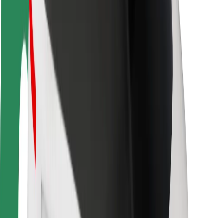
Bezpečnosť vodičov
Bezpečnosť na kolobežkách
Bezpečnostný lab
Mestá
Lokality
Riešenia pre mestá
Letiská
Nabíjacie stanice Bolt
Podpora
Pre cestujúcich
Pre vodičov
Pre kuriérov