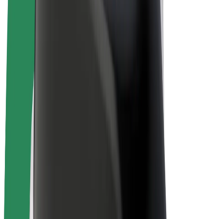
Bolt Plus
Zarábajte s Boltom
Vodiči
Zárobky partnerských vodičov
Kuriéri
Zárobky partnerských kuriérov
Partneri Bolt Food
Flotily
Franšíza
Spoločnosť
Kariéra
O spoločnosti Bolt