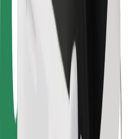
Bolt Food
Pre flotilových partnerov
Pre reštaurácie
Bolt for Business
Iné
Partneri
Podmienky používania
Cookies
Bezpečnosť
Získajte odvoz do pár minút!
Stiahnuť aplikáciu Bolt
Objavte svoje obľúbené jedlo!