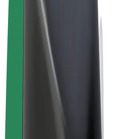
Podmienky používania
Súkromie
Cookies
© 2026 Bolt Technology OÜ
Produkty
Jazdy
Kolobežky
Bolt Market
Bolt Food
Bolt Drive
Bolt for Business
E-bicykle