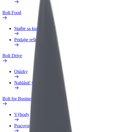
Bolt Food
Staňte sa kuriérom
Pridajte reštauráciu
Bolt Drive
Otázky
Nahlásiť vozidlo
Bolt for Business
Výhody
Pracovný profil