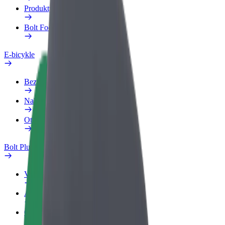
Produkty
Bolt Food pre Business
E-bicykle
Bezpečnostný lab
Nahlásiť problém
Otázky
Bolt Plus
Výhody
Ako sa pridať
Otázky