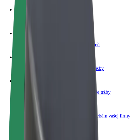
Staňte sa vodičom
Zarábajte podľa vlastných pravidiel
Staňte sa kuriérom
Doručujte jedlo a zarábajte si každý týždeň
Pridajte reštauráciu
Oslovte viac zákazníkov a zvýšte svoje zisky
Zaregistrujte sa ako flotilový partner
Pridajte svoju flotilu k Boltu a zvýšte svoje tržby
Bolt for Business
Produkty a služby Bolt prispôsobené potrebám vašej firmy