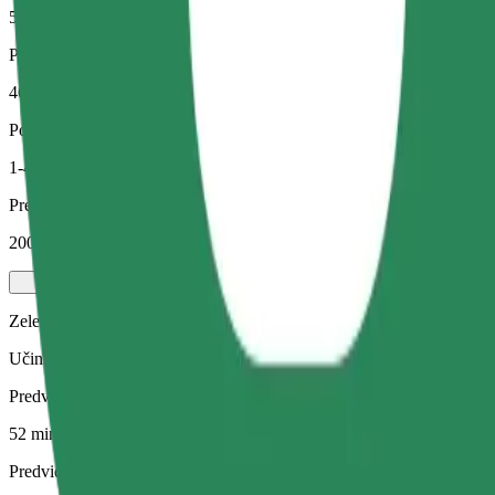
52 min
Predvidena razdalja
46,8 km
Potniki
1-4
Predvidena cena
200,20 PLN
Zelena
Učinkovite vožnje v hibridnih in električnih vozilih
Predviden čas potovanja
52 min
Predvidena razdalja