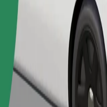
Naroči vožnjo