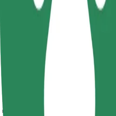
Zanesljive vožnje v vsakdanjih vozilih srednje velikosti.
Predviden čas potovanja
52 min
Predvidena razdalja
46,8 km
Potniki
1-4
Predvidena cena
170,20 PLN
Udobje
Večja vozila z več prostora za noge in prtljago
Predviden čas potovanja