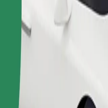
Naroči vožnjo