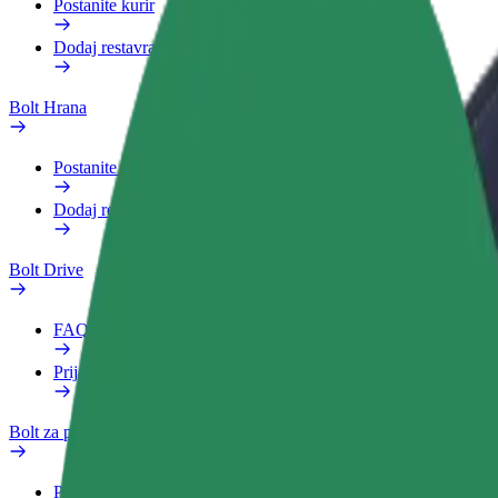
Postanite kurir
Dodaj restavracijo ali trgovino
Bolt Hrana
Postanite kurir
Dodaj restavracijo ali trgovino
Bolt Drive
FAQ
Prijavi vozilo
Bolt za podjetja
Prednosti