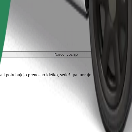
Naroči vožnjo
ali potrebujejo prenosno kletko, sedeži pa morajo biti zaščiteni s odejo 