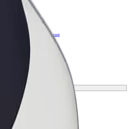
Bolt za podjetja
Boltovi izdelki in storitve za rast
tvojega podjetja