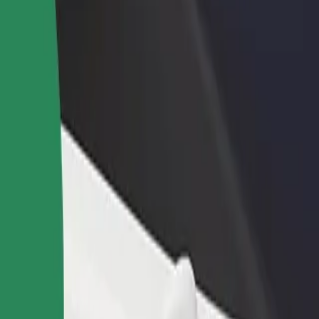
odaj restavracijo ali
Prijavi se kot lastnik voznega parka
rgovino
Dodaj svoj vozni park v Bolt in povečaj
osezi več strank in zvišaj
svoj zaslužek
aslužek
ščite naše storitve in poiščite popolno za svojo pot.
Prenesi aplikacijo