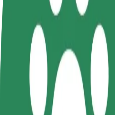
FAQ
Postani voznik
Postanite kurir
D
Zasluži denar pod svojimi
Dostavljaj hrano in prejmi
t
pogoji
tedensko plačilo
D
z
Kako priti od Dworzec PKP do McDonald's
Iščete najboljši način, da pridete od Dworzec PKP do McDonald's? Razi
Od
Dworzec PKP
Do
McDonald's
Udobje in praktičnost sta le nekaj klikov stran!
Bolt