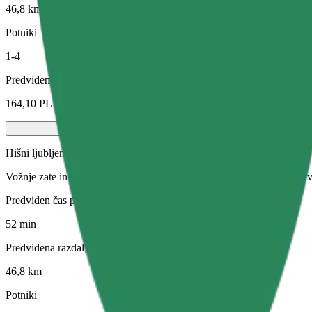
46,8 km
Potniki
1-4
Predvidena cena
164,10 PLN
Hišni ljubljenčki
Vožnje zate in tvojo hišno žival. Psi morajo nositi nagobčnik, male živ
Predviden čas potovanja
52 min
Predvidena razdalja
46,8 km
Potniki