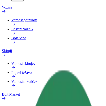
Vožnje
Varnost potnikov
Postani voznik
Bolt Send
Skiroji
Varnost skirojev
Prijavi težavo
Varnostni kotiček
Bolt Market