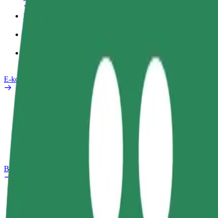
Poslovni profil
Izdelki
Bolt Food za podjetja
E-kolesa
Varnostni kotiček
Prijavi težavo
FAQ
Bolt Plus
Prednosti
Kako se pridružiti