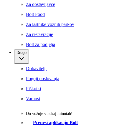
Za dostavljavce
Bolt Food
Za lastnike voznih parkov
Za restavracije
Bolt za podjetja
Drugo
Dobavitelji
Pogoji poslovanja
Piškotki
Varnost
Do vožnje v nekaj minutah!
Prenesi aplikacijo Bolt