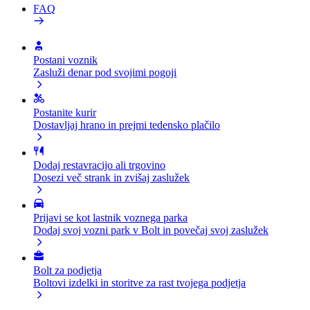
FAQ
Postani voznik
Zasluži denar pod svojimi pogoji
Postanite kurir
Dostavljaj hrano in prejmi tedensko plačilo
Dodaj restavracijo ali trgovino
Dosezi več strank in zvišaj zaslužek
Prijavi se kot lastnik voznega parka
Dodaj svoj vozni park v Bolt in povečaj svoj zaslužek
Bolt za podjetja
Boltovi izdelki in storitve za rast tvojega podjetja