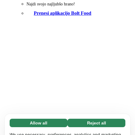
Najdi svojo najljubšo hrano!
Prenesi aplikacijo Bolt Food
Allow all
Reject all
Necessary (65)
Necessary cookies help make our website
Learn more
We use necessary, preferences, analytics and marketing