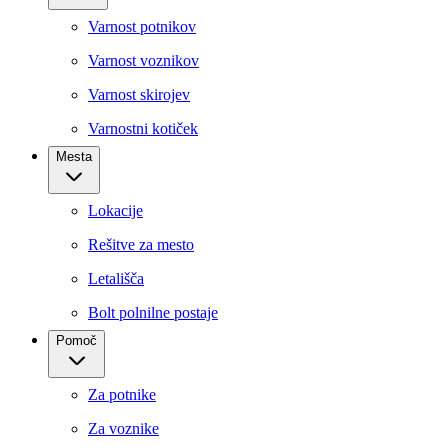
Varnost potnikov
Varnost voznikov
Varnost skirojev
Varnostni kotiček
Mesta
Lokacije
Rešitve za mesto
Letališča
Bolt polnilne postaje
Pomoč
Za potnike
Za voznike