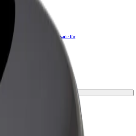
lt for Business
lts produkter och tjänster anpassade för
tt företag
 resa.