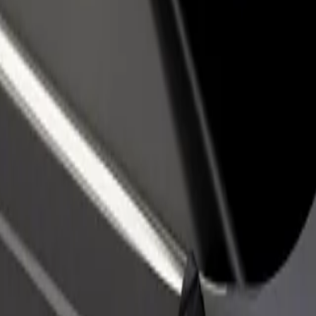
till restaurang eller
Registrera dig som åkeriägare
Bo
Lägg till ditt åkeri på Bolts plattform och öka
Bo
er kunder och öka
dina intäkter
di
terna
elitehdas? Kolla in våra tjänster och hitta den perfekta lösningen för din
Ladda ner appen