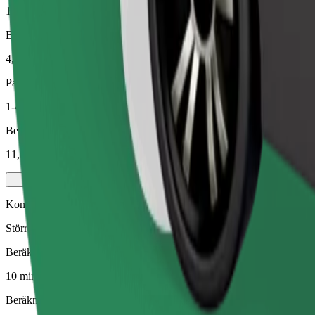
10 min
Beräknat avstånd
4,7 km
Passagerare
1-4
Beräknat pris
11,60 €
Komfort
Större bilar med mer plats för benen och bagaget
Beräknad restid
10 min
Beräknat avstånd