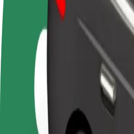
Vanliga frågor
Bli förare
Bli kurir
Lägg 
Tjäna pengar på dina egna
Leverera mat och få betalt
butik
villkor
varje vecka
Nå fl
intäk
Hur tar man sig från Kaivohuone till Kaapelitehdas
Letar du efter det smidigaste sättet att ta sig från Kaivohuone till Kaap
Från
Kaivohuone
Till
Kaapelitehdas
Bekvämlighet och komfort är bara några knapptryck bort!
Bolt