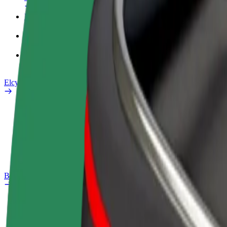
Företagsprofil
Produkter
Bolt Food för företag
Elcyklar
Säkerhetslabb
Rapportera ett problem
Vanliga frågor
Bolt Plus
Förmåner
Så blir du medlem