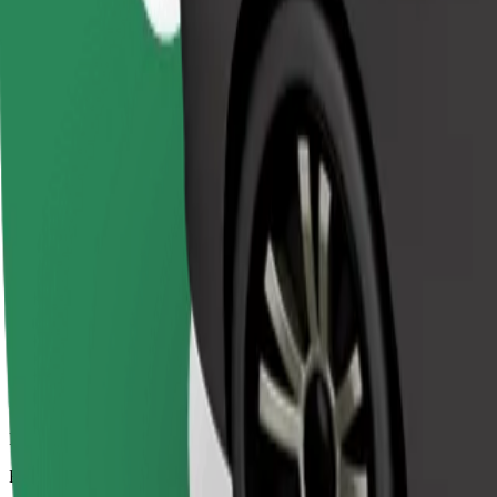
Prisvärda resor i enkla bilar
Beräknad restid
10 min
Beräknat avstånd
4,7 km
Passagerare
1-3
Beräknat pris
8,60 €
Bolt
Pålitliga resor i vardagliga medelstora bilar.
Beräknad restid