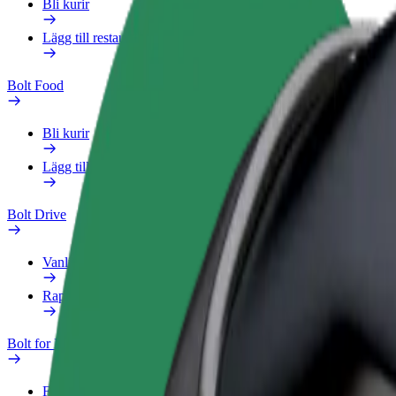
Bli kurir
Lägg till restaurang eller butik
Bolt Food
Bli kurir
Lägg till restaurang eller butik
Bolt Drive
Vanliga frågor
Rapportera ett fordon
Bolt for Business
Förmåner