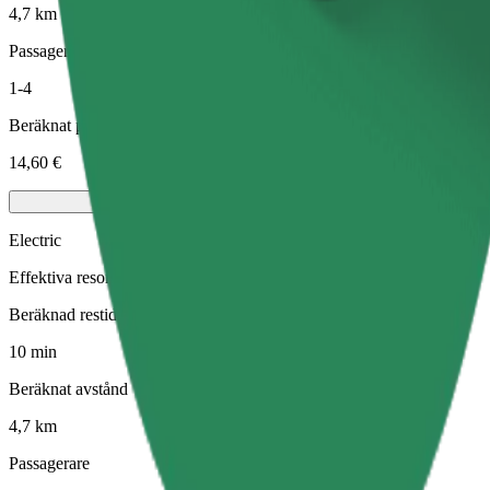
4,7 km
Passagerare
1-4
Beräknat pris
14,60 €
Electric
Effektiva resor i helt eldrivna fordon
Beräknad restid
10 min
Beräknat avstånd
4,7 km
Passagerare