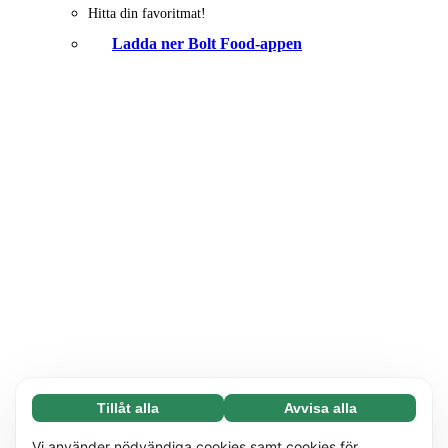
Hitta din favoritmat!
Ladda ner Bolt Food-appen
Tillåt alla
Avvisa alla
Nödvändiga (65)
Nödvändiga cookies hjälper till att göra vår
Läs mer
Vi använder nödvändiga cookies samt cookies för