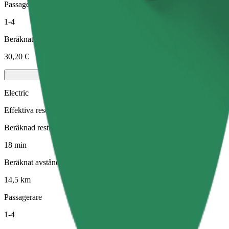
Passagerare
1-4
Beräknat pris
30,20 €
Electric
Effektiva resor i helt eldrivna fordon
Beräknad restid
18 min
Beräknat avstånd
14,5 km
Passagerare
1-4