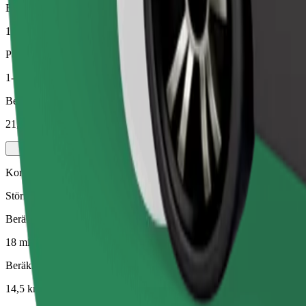
Beräknat avstånd
14,5 km
Passagerare
1-4
Beräknat pris
21,30 €
Komfort
Större bilar med mer plats för benen och bagaget
Beräknad restid
18 min
Beräknat avstånd
14,5 km