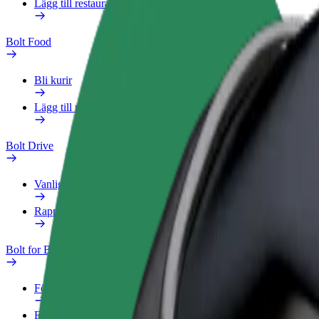
Lägg till restaurang eller butik
Bolt Food
Bli kurir
Lägg till restaurang eller butik
Bolt Drive
Vanliga frågor
Rapportera ett fordon
Bolt for Business
Förmåner
Företagsprofil