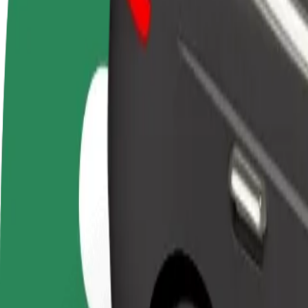
Bli förare
Bli kurir
Lägg 
Tjäna pengar på dina egna
Leverera mat och få betalt
butik
villkor
varje vecka
Nå fl
intäk
Hur tar man sig från Sello till Katajanokka Terminal
Letar du efter det smidigaste sättet att ta sig från Sello till Katajanok
Från
Sello
Till
Katajanokka Terminal
Bekvämlighet och komfort är bara några knapptryck bort!
Bolt
Prisvärda resor i enkla bilar