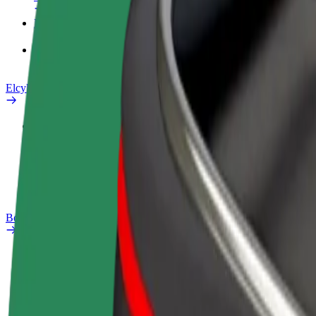
Produkter
Bolt Food för företag
Elcyklar
Säkerhetslabb
Rapportera ett problem
Vanliga frågor
Bolt Plus
Förmåner
Så blir du medlem
Vanliga frågor