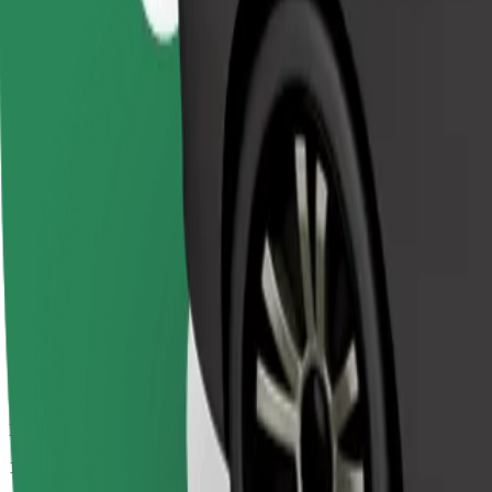
Beräknad restid
18 min
Beräknat avstånd
14,5 km
Passagerare
1-3
Beräknat pris
20,30 €
Bolt
Pålitliga resor i vardagliga medelstora bilar.
Beräknad restid
18 min