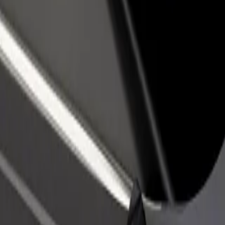
till restaurang eller
Registrera dig som åkeriägare
Bo
Lägg till ditt åkeri på Bolts plattform och öka
Bo
er kunder och öka
dina intäkter
di
terna
ka Terminal? Kolla in våra tjänster och hitta den perfekta lösningen för di
Ladda ner appen