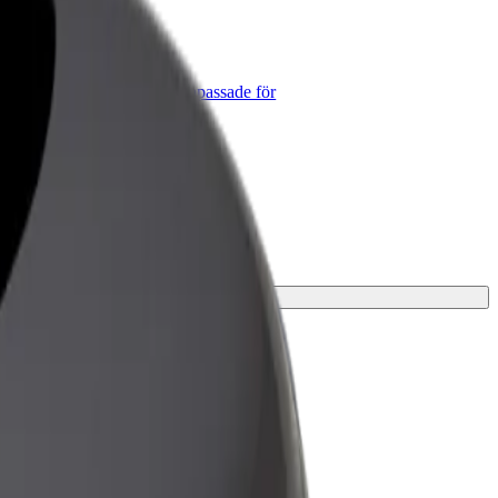
lt for Business
lts produkter och tjänster anpassade för
tt företag
n resa.