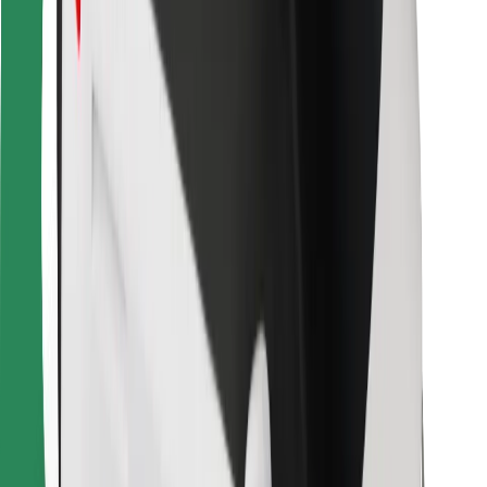
För kurirer
Bolt Food
För åkeriägare
För restauranger
Bolt for Business
Annat
Leverantörer
Allmänna villkor
Cookies
Säkerhet
Kom iväg med Bolt på några minuter!
Ladda ner Bolt-appen