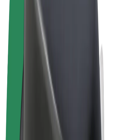
Allmänna villkor
Integritet
Cookies
© 2026 Bolt Technology OÜ
Produkter
Resor
Scootrar
Bolt Market
Bolt Food
Bolt Drive
Bolt for Business