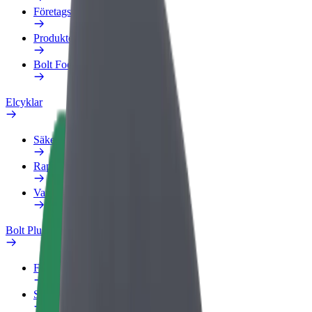
Företagsprofil
Produkter
Bolt Food för företag
Elcyklar
Säkerhetslabb
Rapportera ett problem
Vanliga frågor
Bolt Plus
Förmåner
Så blir du medlem