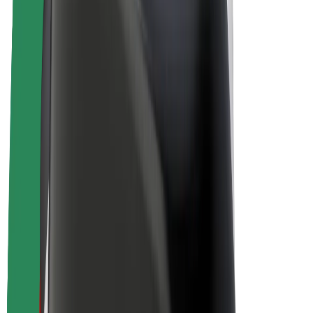
Elcyklar
Bolt Plus
Tjäna pengar med Bolt
Förare
Förares intäkter
Kurirer
Kurirers intäkter
Handlare i Bolt Food
Åkerier
Franchise
Företag
Karriär