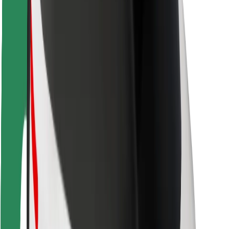
Kundsäkerhet
Förarsäkerhet
Scootersäkerhet
Säkerhetslabb
Städer
Platser
Stadslösningar
Flygplatser
Bolt laddstationer
Hjälp
För kunder
För förare