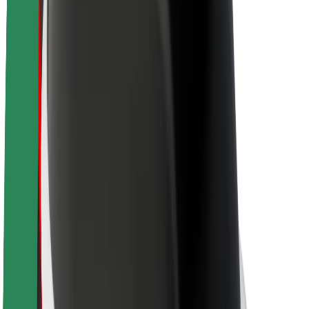
Om Bolt
Hållbarhet på Bolt
Projekt Zero
Blogg
Nyhetsrum
Riktlinjer för varumärket
Uppdrag
Investerarrelationer
Ledning
Varumärke
Media
Urban Fund
Säkerhet