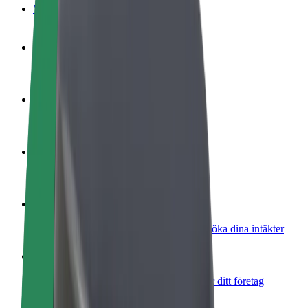
Vanliga frågor
Bli förare
Tjäna pengar på dina egna villkor
Bli kurir
Leverera mat och få betalt varje vecka
Lägg till restaurang eller butik
Nå fler kunder och öka intäkterna
Registrera dig som åkeriägare
Lägg till ditt åkeri på Bolts plattform och öka dina intäkter
Bolt for Business
Bolts produkter och tjänster anpassade för ditt företag