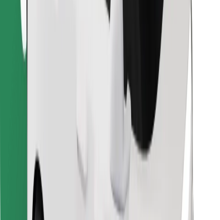
Hitta din favoritmat!
Ladda ner Bolt Food-appen