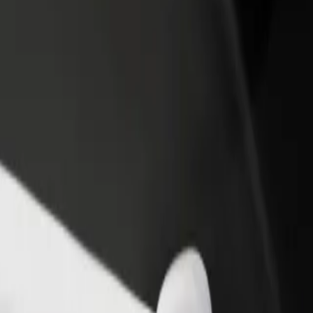
till restaurang eller
Registrera dig som åkeriägare
Bo
Lägg till ditt åkeri på Bolts plattform och öka
Bo
er kunder och öka
dina intäkter
di
terna
le of Óbidos
er till Castle of Óbidos? Kolla in våra tjänster och hitta den perfekta lös
Ladda ner appen