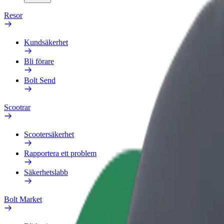
Resor
Kundsäkerhet
Bli förare
Bolt Send
Scootrar
Scootersäkerhet
Rapportera ett problem
Säkerhetslabb
Bolt Market