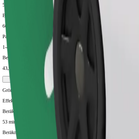
53 min
Beräknat avstånd
66,1 km
Passagerare
1-4
Beräknat pris
43,90 €
Grön
Effektiva resor i hybrid- och elfordon
Beräknad restid
53 min
Beräknat avstånd