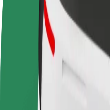
Vanliga frågor
Bli förare
Bli kurir
Lägg 
Tjäna pengar på dina egna
Leverera mat och få betalt
butik
villkor
varje vecka
Nå fl
intäk
Hur tar man sig från Leiria Shopping Center till Cast
Letar du efter det smidigaste sättet att ta sig från Leiria Shopping Cent
Från
Leiria Shopping Center
Till
Castle of Óbidos
Bekvämlighet och komfort är bara några knapptryck bort!
Bolt