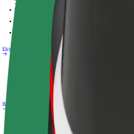
Företagsprofil
Produkter
Bolt Food för företag
Elcyklar
Säkerhetslabb
Rapportera ett problem
Vanliga frågor
Bolt Plus
Förmåner
Så blir du medlem