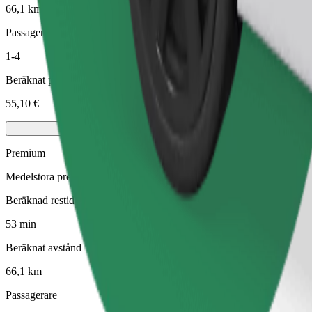
66,1 km
Passagerare
1-4
Beräknat pris
55,10 €
Premium
Medelstora premiumbilar med högklassig utrustning
Beräknad restid
53 min
Beräknat avstånd
66,1 km
Passagerare