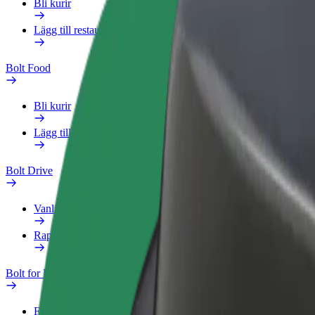
Bli kurir
Lägg till restaurang eller butik
Bolt Food
Bli kurir
Lägg till restaurang eller butik
Bolt Drive
Vanliga frågor
Rapportera ett fordon
Bolt for Business
Förmåner