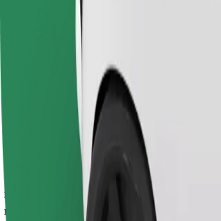
Pålitliga resor i vardagliga medelstora bilar.
Beräknad restid
53 min
Beräknat avstånd
66,1 km
Passagerare
1-4
Beräknat pris
57,10 €
Economy
Prisvärda resor i enkla bilar
Beräknad restid