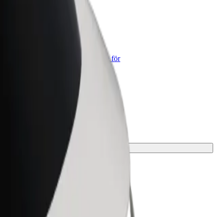
lt for Business
lts produkter och tjänster anpassade för
tt företag
ningen för din resa.